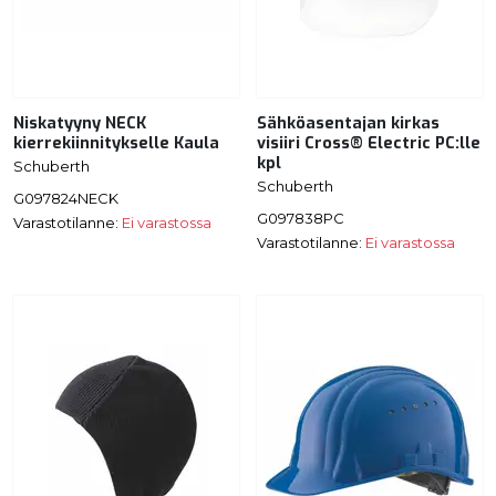
Niskatyyny NECK
Sähköasentajan kirkas
kierrekiinnitykselle Kaula
visiiri Cross® Electric PC:lle
kpl
Schuberth
Schuberth
G097824NECK
G097838PC
Varastotilanne:
Ei varastossa
Varastotilanne:
Ei varastossa