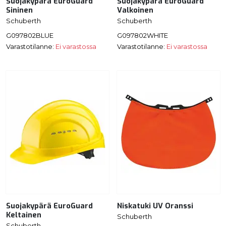
Suojakypärä EuroGuard
Suojakypärä EuroGuard
Sininen
Valkoinen
Schuberth
Schuberth
G097802BLUE
G097802WHITE
Varastotilanne:
Ei varastossa
Varastotilanne:
Ei varastossa
Suojakypärä EuroGuard
Niskatuki UV Oranssi
Keltainen
Schuberth
Schuberth