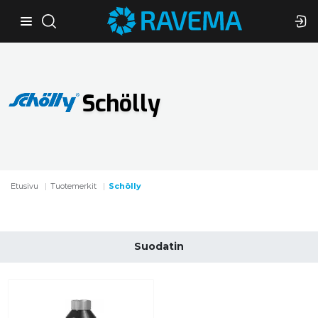
Schölly
Etusivu
Tuotemerkit
Schölly
Suodatin