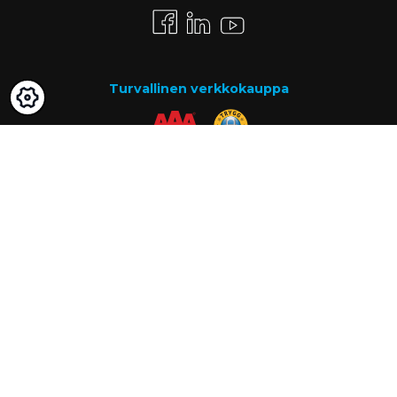
Turvallinen verkkokauppa
Maksutavat
Lasku
Know-how
Tietoa meistä
Usein kysytyt kysymykset