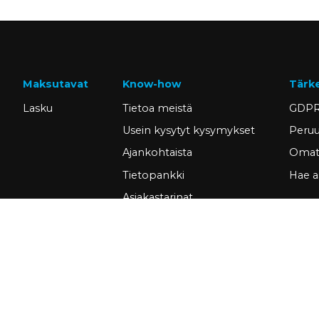
Maksutavat
Know-how
Tärk
Lasku
Tietoa meistä
GDPR
Usein kysytyt kysymykset
Peruu
Ajankohtaista
Omat 
Tietopankki
Hae a
Asiakastarinat