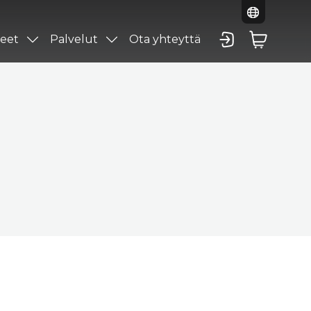
eet
Palvelut
Ota yhteyttä