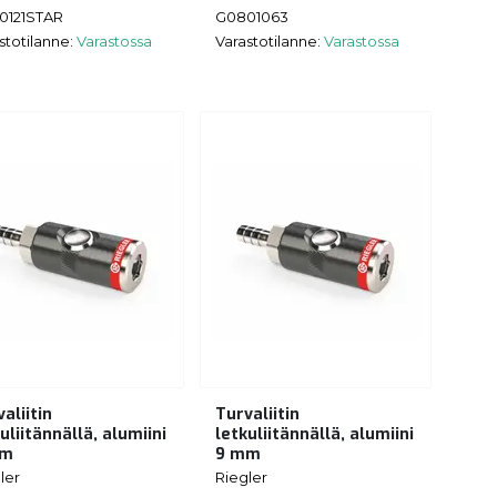
0121STAR
G0801063
stotilanne:
Varastossa
Varastotilanne:
Varastossa
aliitin
Turvaliitin
uliitännällä, alumiini
letkuliitännällä, alumiini
mm
9 mm
ler
Riegler