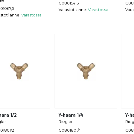
G08015413
G08
01067,5
Varastotilanne:
Varastossa
Vara
stotilanne:
Varastossa
aara 1/2
Y-haara 1/4
Y-h
ler
Riegler
Rieg
01801/2
G0801801/4
G08