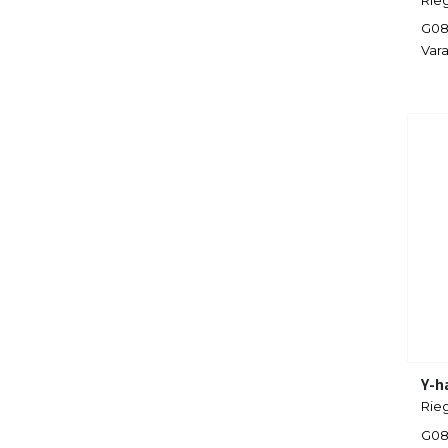
G08
Vara
Y-h
Rieg
G08