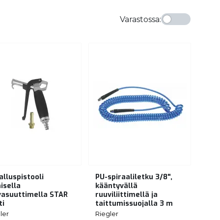
Varastossa
:
alluspistooli
PU-spiraaliletku 3/8",
aisella
kääntyvällä
vasuuttimella STAR
ruuviliittimellä ja
ti
taittumissuojalla 3 m
ler
Riegler