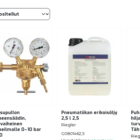
supullon
Pneumatiikan erikoisöljy
Puh
neensäädin,
2,5 l 2,5
hilj
ivaiheinen
tur
Riegler
neilmalle 0–10 bar
Täh
G0801462,5
0
Rieg