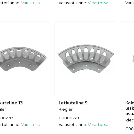
stotilanne:
Varastossa
Varastotilanne:
Varastossa
Vara
kuteline 13
Letkuteline 9
Kak
letk
ler
Riegler
osa
002713
G0800279
Rieg
stotilanne:
Varastossa
Varastotilanne:
Varastossa
G080