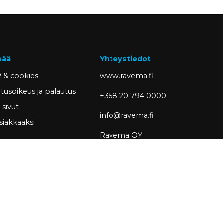
eää
Yhteystiedot
 & cookies
www.ravema.fi
tusoikeus ja palautus
+358 20 794 0000
sivut
info@ravema.fi
siakkaaksi
Ravema OY
PL 1000
33201 Tampere
Partner of