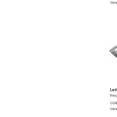
Vara
Let
Rieg
G08
Vara