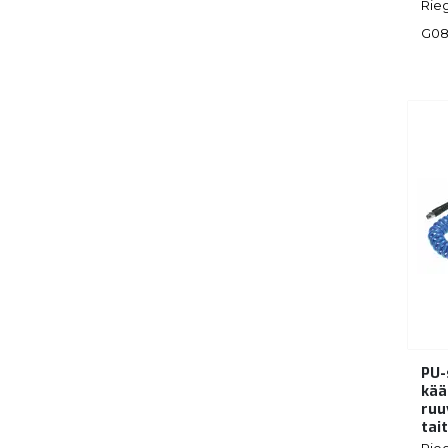
Rieg
G08
PU-
kää
ruuv
tai
Rieg