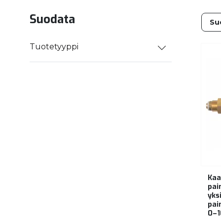
Suodata
Tuotetyyppi
Kaa
pai
yks
pai
0–1