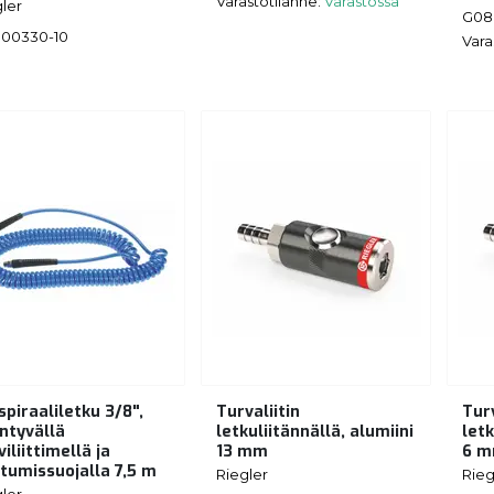
Varastotilanne:
Varastossa
ler
G08
00330-10
Vara
spiraaliletku 3/8",
Turvaliitin
Turv
ntyvällä
letkuliitännällä, alumiini
letk
iliittimellä ja
13 mm
6 
ttumissuojalla 7,5 m
Riegler
Rieg
ler