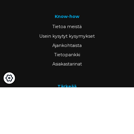
Know-how
Tietoa meistä
Usein kysytyt kysymykset
Ajankohtaista
Tietopankki
Asiakastarinat
Tärkeää
GDPR & cookies
Peruutusoikeus ja palautus
Omat sivut
Hae asiakkaaksi