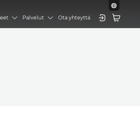
eet
Palvelut
Ota yhteyttä