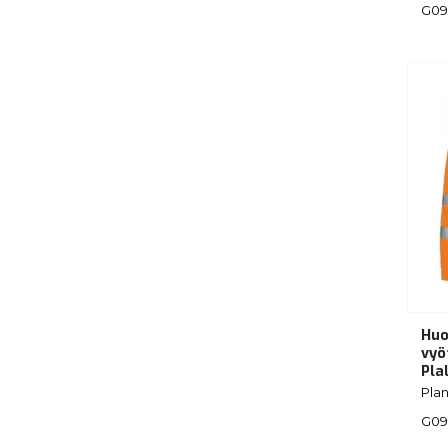
G09
Huo
vyö
Pla
Pla
G09