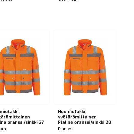
miotakki,
Huomiotakki,
tärömittainen
vyötärömittainen
ine oranssi/sinkki 27
Plaline oranssi/sinkki 28
nam
Planam