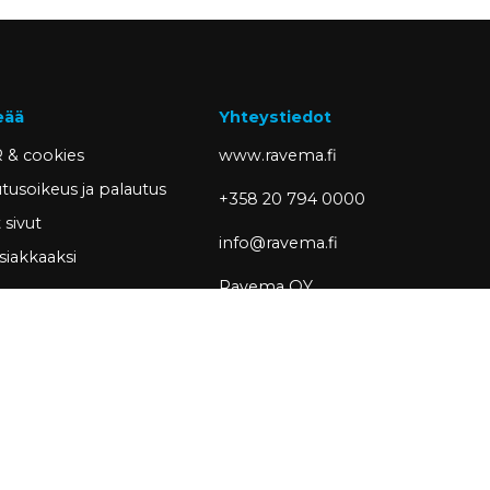
eää
Yhteystiedot
 & cookies
www.ravema.fi
tusoikeus ja palautus
+358 20 794 0000
sivut
info@ravema.fi
siakkaaksi
Ravema OY
PL 1000
33201 Tampere
Partner of