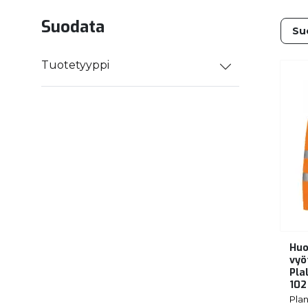
Suodata
Tuotetyyppi
Huo
vyö
Pla
102
Pla