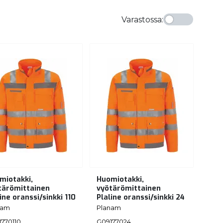
Varastossa
:
miotakki,
Huomiotakki,
tärömittainen
vyötärömittainen
ine oranssi/sinkki 110
Plaline oranssi/sinkki 24
nam
Planam
770110
G09177024