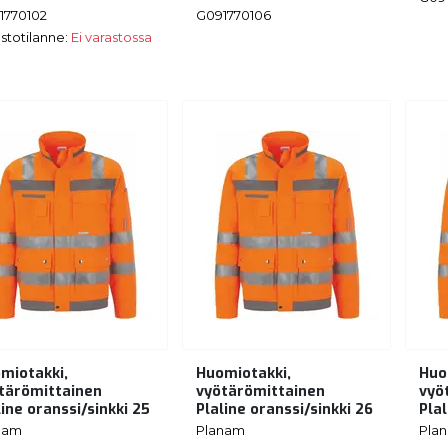
1770102
G091770106
stotilanne:
Ei varastossa
miotakki,
Huomiotakki,
Huo
tärömittainen
vyötärömittainen
vyö
line oranssi/sinkki 25
Plaline oranssi/sinkki 26
Plal
nam
Planam
Pla