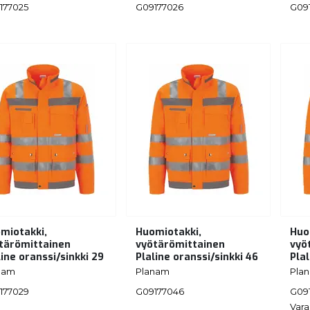
177025
G09177026
G09
miotakki,
Huomiotakki,
Huo
tärömittainen
vyötärömittainen
vyö
line oranssi/sinkki 29
Plaline oranssi/sinkki 46
Plal
nam
Planam
Pla
177029
G09177046
G09
Vara