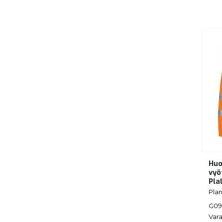
Huo
vyö
Pla
Pla
G09
Vara