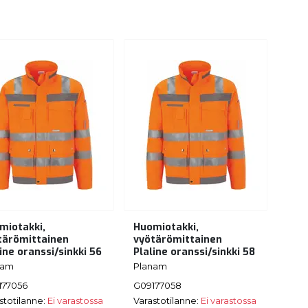
miotakki,
Huomiotakki,
tärömittainen
vyötärömittainen
ine oranssi/sinkki 56
Plaline oranssi/sinkki 58
nam
Planam
177056
G09177058
stotilanne:
Ei varastossa
Varastotilanne:
Ei varastossa