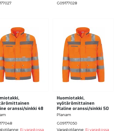
177027
G09177028
miotakki,
Huomiotakki,
tärömittainen
vyötärömittainen
ine oranssi/sinkki 48
Plaline oranssi/sinkki 50
nam
Planam
177048
G09177050
stotilanne:
Ei varastossa
Varastotilanne:
Ei varastossa