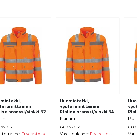
miotakki,
Huomiotakki,
Huo
tärömittainen
vyötärömittainen
vyö
line oranssi/sinkki 52
Plaline oranssi/sinkki 54
Plal
nam
Planam
Pla
177052
G09177054
G09
stotilanne:
Ei varastossa
Varastotilanne:
Ei varastossa
Vara