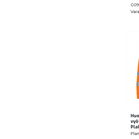
G09
Vara
Huo
vyö
Pla
Pla