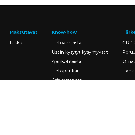
Maksutavat
Know-how
Tärk
Lasku
Tietoa meistä
GDPR
Usein kysytyt kysymykset
Peruu
Ajankohtaista
Omat 
Tietopankki
Hae a
Asiakastarinat