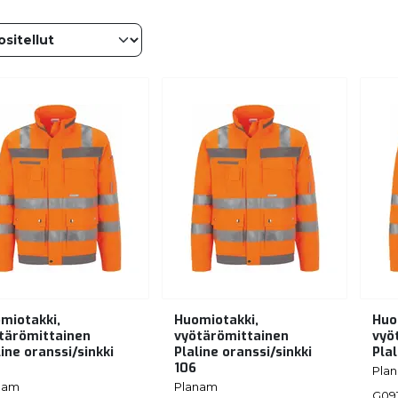
miotakki,
Huomiotakki,
Huo
tärömittainen
vyötärömittainen
vyö
line oranssi/sinkki
Plaline oranssi/sinkki
Plal
106
Pla
nam
Planam
G091