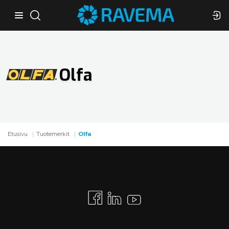
Olfa
Etusivu
Tuotemerkit
Olfa