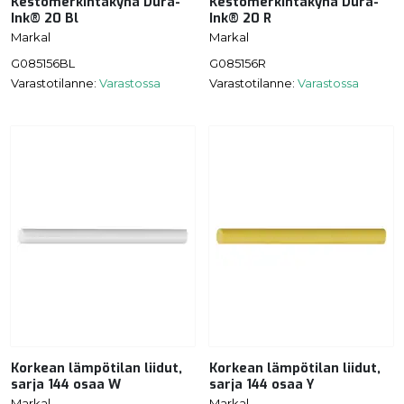
Kestomerkintäkynä Dura-
Kestomerkintäkynä Dura-
Ink® 20 Bl
Ink® 20 R
Markal
Markal
G085156BL
G085156R
Varastotilanne:
Varastossa
Varastotilanne:
Varastossa
Korkean lämpötilan liidut,
Korkean lämpötilan liidut,
sarja 144 osaa W
sarja 144 osaa Y
Markal
Markal