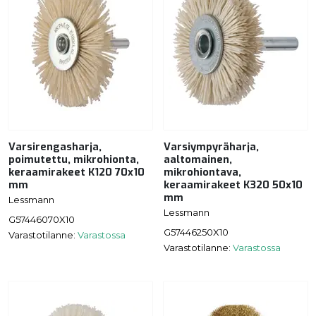
Varsirengasharja,
Varsiympyräharja,
poimutettu, mikrohionta,
aaltomainen,
keraamirakeet K120 70x10
mikrohiontava,
mm
keraamirakeet K320 50x10
mm
Lessmann
Lessmann
G57446070X10
G57446250X10
Varastotilanne:
Varastossa
Varastotilanne:
Varastossa