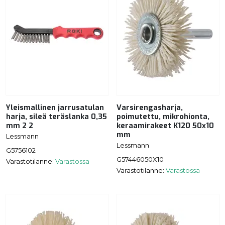
Yleismallinen jarrusatulan
Varsirengasharja,
harja, sileä teräslanka 0,35
poimutettu, mikrohionta,
mm 2 2
keraamirakeet K120 50x10
mm
Lessmann
Lessmann
G5756102
G57446050X10
Varastotilanne:
Varastossa
Varastotilanne:
Varastossa