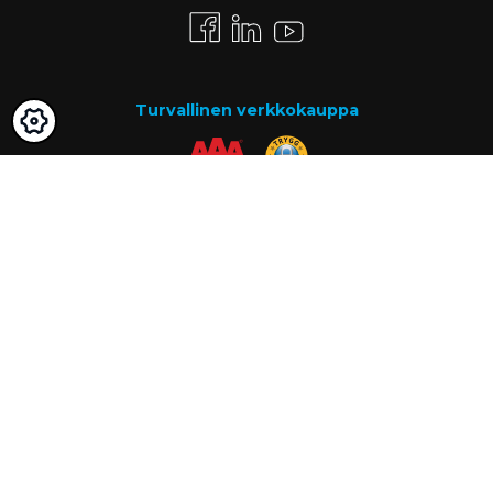
Turvallinen verkkokauppa
Maksutavat
Lasku
Know-how
Tietoa meistä
Usein kysytyt kysymykset