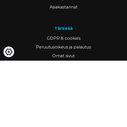
Asiakastarinat
Tärkeää
GDPR & cookies
Peruutusoikeus ja palautus
Omat sivut
Hae asiakkaaksi
Yhteystiedot
www.ravema.fi
+358 20 794 0000
info@ravema.fi