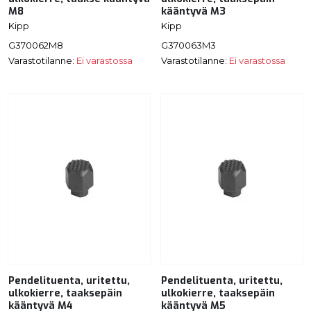
M8
kääntyvä M3
Kipp
Kipp
G370062M8
G370063M3
Varastotilanne:
Ei varastossa
Varastotilanne:
Ei varastossa
Pendelituenta, uritettu,
Pendelituenta, uritettu,
ulkokierre, taaksepäin
ulkokierre, taaksepäin
kääntyvä M4
kääntyvä M5