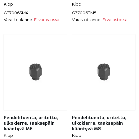
Kipp
Kipp
G370063M4
G370063M5
Varastotilanne:
Ei varastossa
Varastotilanne:
Ei varastossa
Pendelituenta, uritettu,
Pendelituenta, uritettu,
ulkokierre, taaksepäin
ulkokierre, taaksepäin
kääntyvä M6
kääntyvä M8
Kipp
Kipp