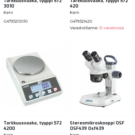
Tarkkuusvaaka, tyyppi 572
Tarkkuusvaaka, tyyppi 572
3010
420
Kern
Kern
G4795213010
G479521420
Varastotilanne:
Ei varastossa
Tarkkuusvaaka, tyyppi 572
Stereomikroskooppi OSF
4200
OSF439 Osf439
Kern
Kern