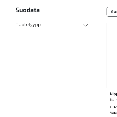
Suodata
Tuotetyyppi
Nip
Kar
G82
Vara