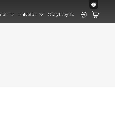
eet
Palvelut
Ota yhteyttä