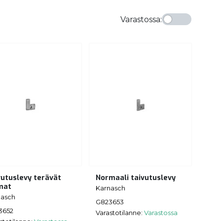
Varastossa
:
vutuslevy terävät
Normaali taivutuslevy
mat
Karnasch
nasch
G823653
3652
Varastotilanne:
Varastossa