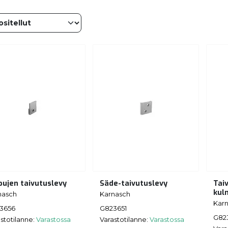
pujen taivutuslevy
Säde-taivutuslevy
Tai
kul
nasch
Karnasch
Kar
3656
G823651
G82
stotilanne:
Varastossa
Varastotilanne:
Varastossa