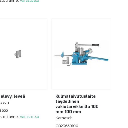
stotilanne:
Varastossa
nelevy, leveä
Kulmataivutuslaite
täydellinen
nasch
vakiotarvikkeilla 100
3655
mm 100 mm
stotilanne:
Varastossa
Karnasch
G823650100