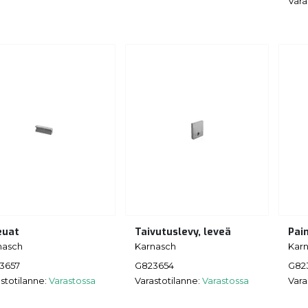
Vara
euat
Taivutuslevy, leveä
Pai
nasch
Karnasch
Kar
3657
G823654
G82
stotilanne:
Varastossa
Varastotilanne:
Varastossa
Vara