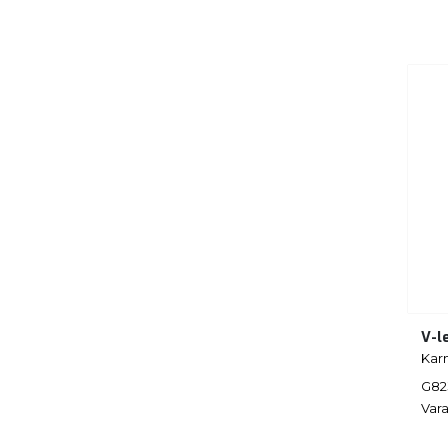
V-l
Kar
G82
Vara