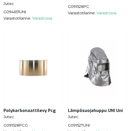
Jutec
G091528PC
G094651UNI
Varastotilanne:
Varastossa
Varastotilanne:
Varastossa
Polykarbonaattilevy Pcg
Lämpösuojahuppu UNI Uni
Jutec
Jutec
G091528PCG
G091527UNI