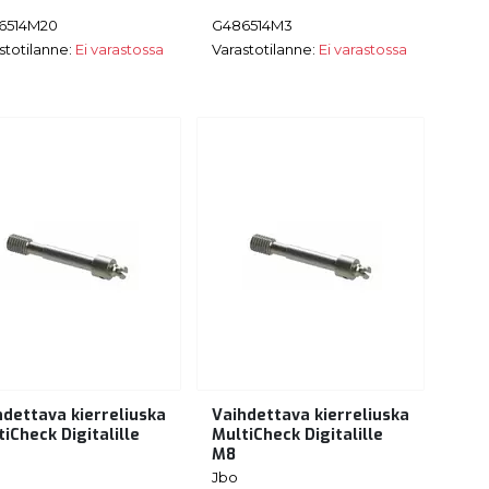
6514M20
G486514M3
stotilanne:
Ei varastossa
Varastotilanne:
Ei varastossa
hdettava kierreliuska
Vaihdettava kierreliuska
iCheck Digitalille
MultiCheck Digitalille
M8
Jbo