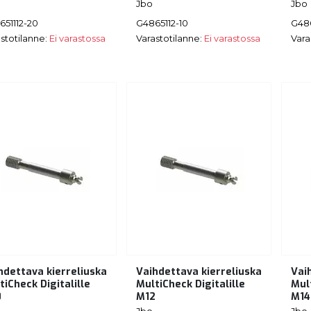
Jbo
Jbo
651112-20
G4865112-10
G486
stotilanne:
Ei varastossa
Varastotilanne:
Ei varastossa
Vara
hdettava kierreliuska
Vaihdettava kierreliuska
Vai
tiCheck Digitalille
MultiCheck Digitalille
Mult
0
M12
M14
Jbo
Jbo