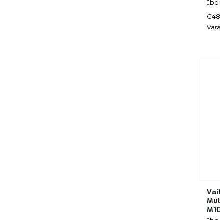
Jbo
G48
Vara
Vai
Mul
M1
Jbo