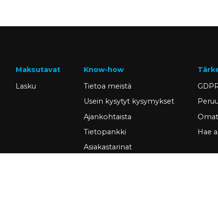
Maksutavat
Know-how
Tärk
Lasku
Tietoa meistä
GDPR
Usein kysytyt kysymykset
Peruu
Ajankohtaista
Omat 
Tietopankki
Hae a
Asiakastarinat