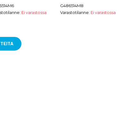
6514M6
G486514M8
stotilanne:
Ei varastossa
Varastotilanne:
Ei varastossa
TEITA