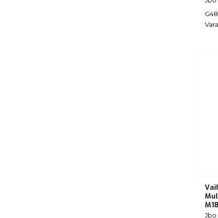
G48
Vara
Vai
Mul
M1
Jbo