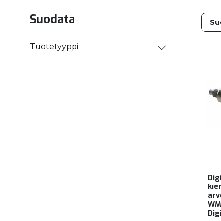
Suodata
Tuotetyyppi
Dig
kie
arv
WMC
Dig