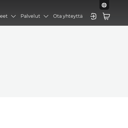
eet
Palvelut
Ota yhteyttä