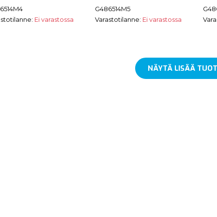
6514M4
G486514M5
G48
stotilanne:
Ei varastossa
Varastotilanne:
Ei varastossa
Vara
NÄYTÄ LISÄÄ TUOT