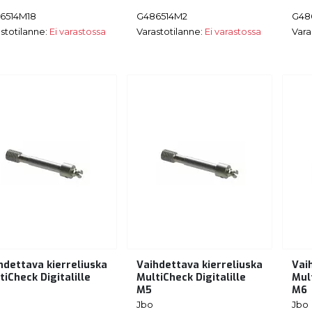
6514M18
G486514M2
G48
stotilanne:
Ei varastossa
Varastotilanne:
Ei varastossa
Vara
hdettava kierreliuska
Vaihdettava kierreliuska
Vai
tiCheck Digitalille
MultiCheck Digitalille
Mult
M5
M6
Jbo
Jbo