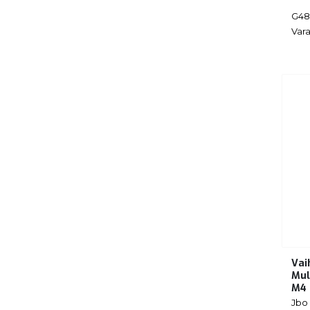
G48
Vara
Vai
Mul
M4
Jbo