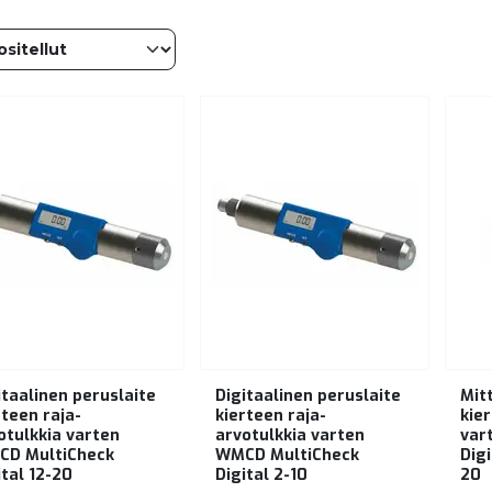
itaalinen peruslaite
Digitaalinen peruslaite
Mit
rteen raja-
kierteen raja-
kie
otulkkia varten
arvotulkkia varten
var
D MultiCheck
WMCD MultiCheck
Digi
ital 12-20
Digital 2-10
20