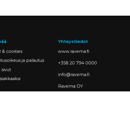
eää
Yhteystiedot
 & cookies
www.ravema.fi
tusoikeus ja palautus
+358 20 794 0000
sivut
info@ravema.fi
siakkaaksi
Ravema OY
PL 1000
33201 Tampere
Partner of