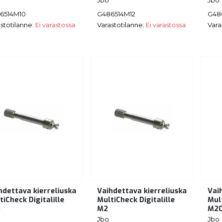
6514M10
G486514M12
G48
stotilanne:
Ei varastossa
Varastotilanne:
Ei varastossa
Vara
hdettava kierreliuska
Vaihdettava kierreliuska
Vai
tiCheck Digitalille
MultiCheck Digitalille
Mult
8
M2
M2
Jbo
Jbo