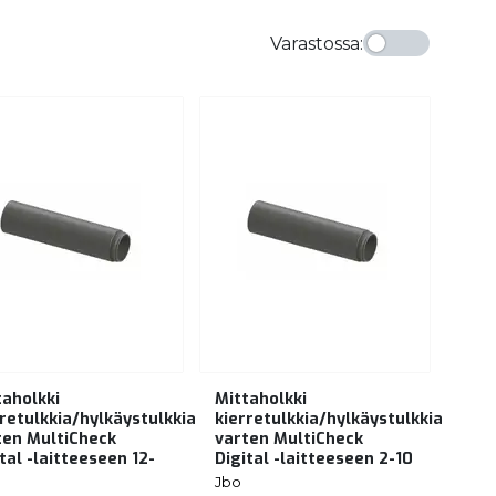
Varastossa
:
taholkki
Mittaholkki
rretulkkia/hylkäystulkkia
kierretulkkia/hylkäystulkkia
ten MultiCheck
varten MultiCheck
tal -laitteeseen 12-
Digital -laitteeseen 2-10
Jbo