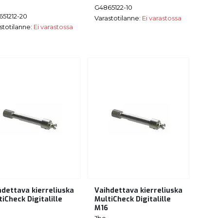
G4865122-10
51212-20
Varastotilanne:
Ei varastossa
stotilanne:
Ei varastossa
hdettava kierreliuska
Vaihdettava kierreliuska
iCheck Digitalille
MultiCheck Digitalille
M16
Jbo