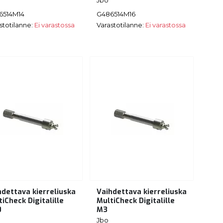
6514M14
G486514M16
stotilanne:
Ei varastossa
Varastotilanne:
Ei varastossa
hdettava kierreliuska
Vaihdettava kierreliuska
iCheck Digitalille
MultiCheck Digitalille
0
M3
Jbo