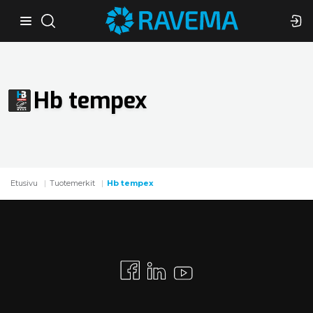
Hb tempex
Etusivu
Tuotemerkit
Hb tempex