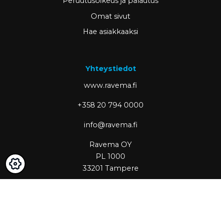
Peruutusoikeus ja palautus
Omat sivut
Hae asiakkaaksi
Yhteystiedot
www.ravema.fi
+358 20 794 0000
info@ravema.fi
Ravema OY
PL 1000
33201 Tampere
Partner of