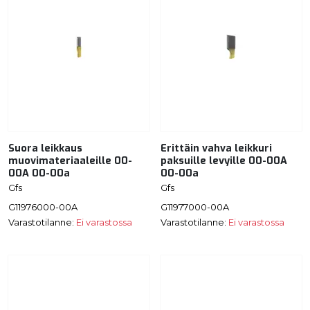
Suora leikkaus
Erittäin vahva leikkuri
muovimateriaaleille 00-
paksuille levyille 00-00A
00A 00-00a
00-00a
Gfs
Gfs
G11976000-00A
G11977000-00A
Varastotilanne:
Ei varastossa
Varastotilanne:
Ei varastossa