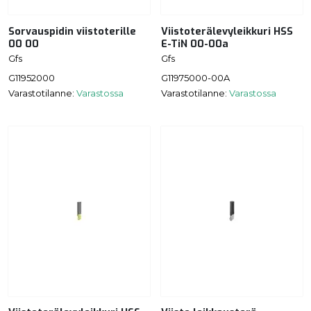
Sorvauspidin viistoterille
Viistoterälevyleikkuri HSS
00 00
E-TiN 00-00a
Gfs
Gfs
G11952000
G11975000-00A
Varastotilanne:
Varastossa
Varastotilanne:
Varastossa