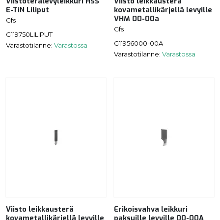
Viistoterälevyleikkuri HSS
Viisto leikkausterä
E-TiN Liliput
kovametallikärjellä levyille
VHM 00-00a
Gfs
Gfs
G119750LILIPUT
G11956000-00A
Varastotilanne:
Varastossa
Varastotilanne:
Varastossa
Viisto leikkausterä
Erikoisvahva leikkuri
kovametallikärjellä levyille
paksuille levyille 00-00A