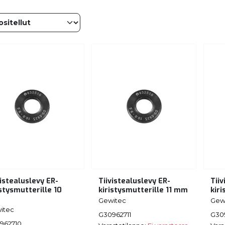
vistealuslevy ER-
Tiivistealuslevy ER-
Tiiv
istysmutterille 10
kiristysmutterille 11 mm
kir
m
Gewitec
Gew
itec
G30962711
G30
962710