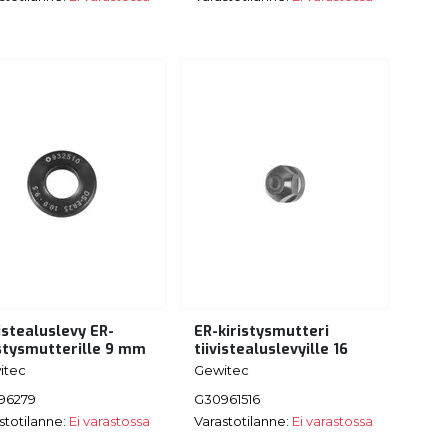
istealuslevy ER-
ER-kiristysmutteri
istysmutterille 9 mm
tiivistealuslevyille 16
itec
Gewitec
96279
G30961516
stotilanne:
Ei varastossa
Varastotilanne:
Ei varastossa