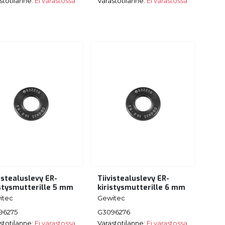
stotilanne:
Ei varastossa
Varastotilanne:
Ei varastossa
istealuslevy ER-
Tiivistealuslevy ER-
istysmutterille 5 mm
kiristysmutterille 6 mm
itec
Gewitec
96275
G3096276
stotilanne:
Ei varastossa
Varastotilanne:
Ei varastossa