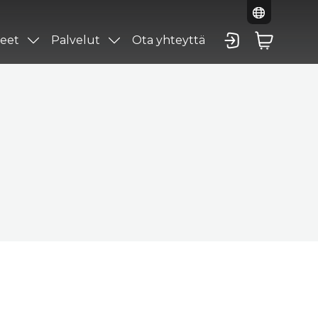
eet
Palvelut
Ota yhteyttä