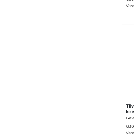
Vara
Tii
kir
Gew
G30
Vara