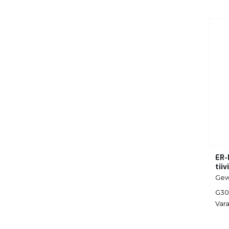
ER-
tii
Gew
G30
Vara