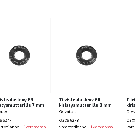
vistealuslevy ER-
Tiivistealuslevy ER-
Tiiv
istysmutterille 7 mm
kiristysmutterille 8 mm
kir
itec
Gewitec
Gew
96277
G3096278
G30
stotilanne:
Ei varastossa
Varastotilanne:
Ei varastossa
Vara