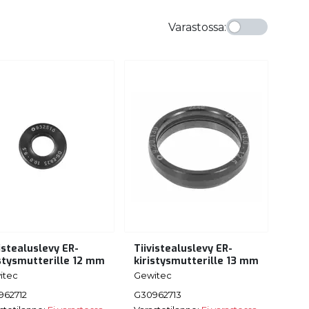
Varastossa
:
istealuslevy ER-
Tiivistealuslevy ER-
istysmutterille 12 mm
kiristysmutterille 13 mm
itec
Gewitec
962712
G30962713