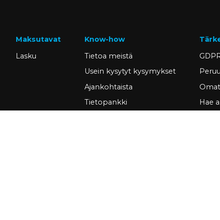
Maksutavat
Know-how
Tärk
Lasku
Tietoa meistä
GDPR
Usein kysytyt kysymykset
Peruu
Ajankohtaista
Omat 
Tietopankki
Hae a
Asiakastarinat