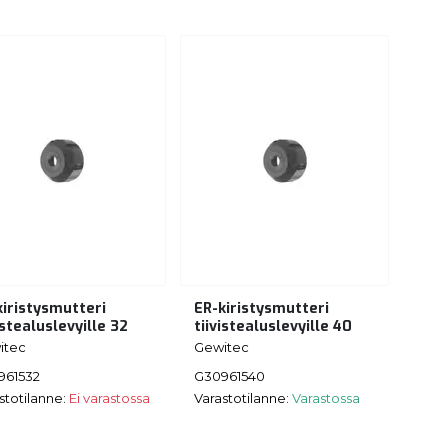
kiristysmutteri
ER-kiristysmutteri
istealuslevyille 32
tiivistealuslevyille 40
itec
Gewitec
961532
G30961540
stotilanne:
Ei varastossa
Varastotilanne:
Varastossa