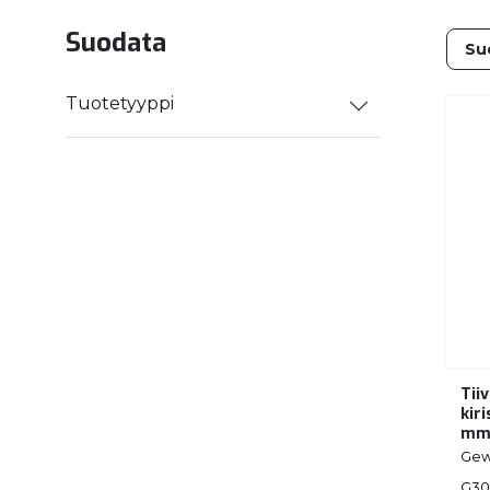
Suodata
Tuotetyyppi
Tii
kir
m
Gew
G30