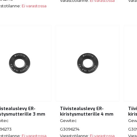
Varastotilanne:
Ei varastossa
Vara
stotilanne:
Ei varastossa
vistealuslevy ER-
Tiivistealuslevy ER-
Tiiv
istysmutterille 3 mm
kiristysmutterille 4 mm
kir
itec
Gewitec
Gew
96273
G3096274
G30
stotilanne:
Ei varastossa
Varastotilanne:
Ei varastossa
Vara