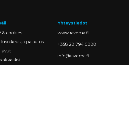
eää
Yhteystiedot
 & cookies
www.ravema.fi
tusoikeus ja palautus
+358 20 794 0000
sivut
info@ravema.fi
siakkaaksi
Ravema OY
PL 1000
33201 Tampere
Partner of