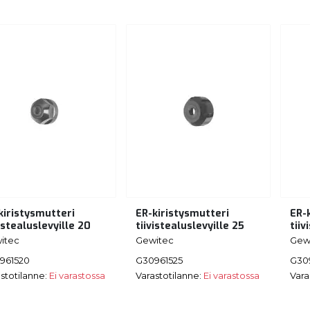
kiristysmutteri
ER-kiristysmutteri
ER-
vistealuslevyille 20
tiivistealuslevyille 25
tiiv
itec
Gewitec
Gew
961520
G30961525
G30
stotilanne:
Ei varastossa
Varastotilanne:
Ei varastossa
Vara