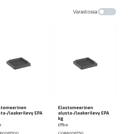
Varastossa
:
stomeerinen
Elastomeerinen
sta-/laakerilevy EPA
alusta-/laakerilevy EPA
kg
e
Effbe
60061500
G086006750