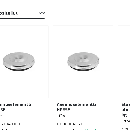
nnuselementti
Asennuselementti
Ela
RSF
HPRSF
alu
kg
be
Effbe
Effb
60042000
G086004850
G08