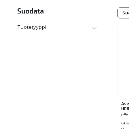
Suodata
Tuotetyyppi
Ase
HP
Eff
G08