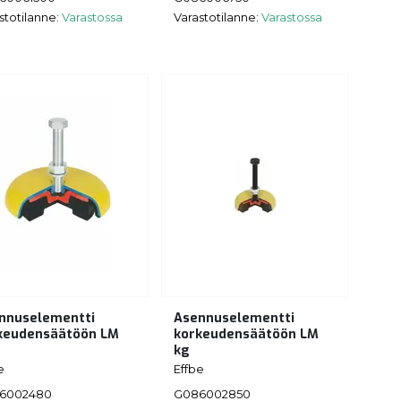
stotilanne:
Varastossa
Varastotilanne:
Varastossa
nnuselementti
Asennuselementti
keudensäätöön LM
korkeudensäätöön LM
kg
e
Effbe
6002480
G086002850