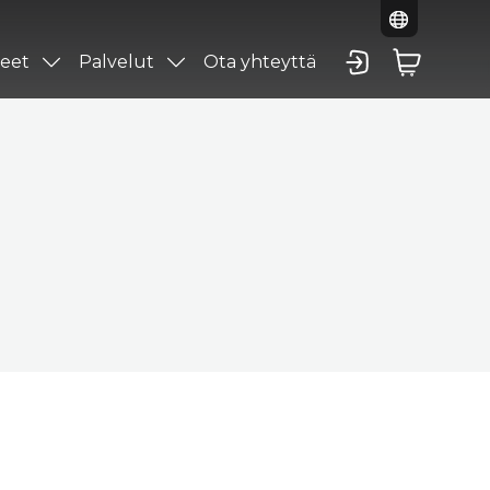
eet
Palvelut
Ota yhteyttä