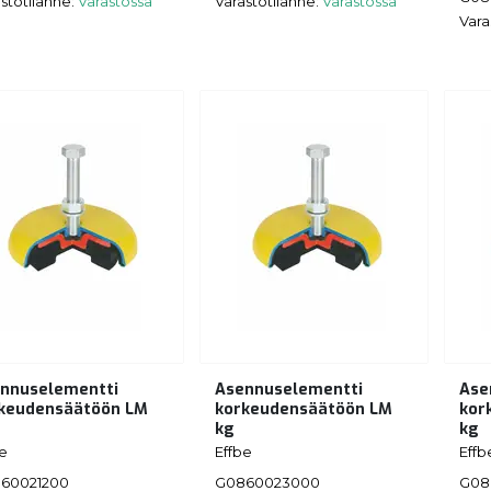
stotilanne:
Varastossa
Varastotilanne:
Varastossa
Vara
nnuselementti
Asennuselementti
Ase
keudensäätöön LM
korkeudensäätöön LM
kor
kg
kg
be
Effbe
Effb
60021200
G0860023000
G08