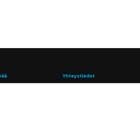
eää
Yhteystiedot
 & cookies
www.ravema.fi
tusoikeus ja palautus
+358 20 794 0000
sivut
info@ravema.fi
siakkaaksi
Ravema OY
PL 1000
33201 Tampere