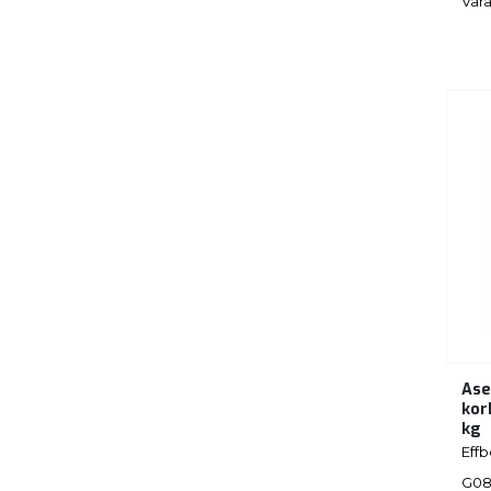
Vara
Ase
kor
kg
Eff
G08