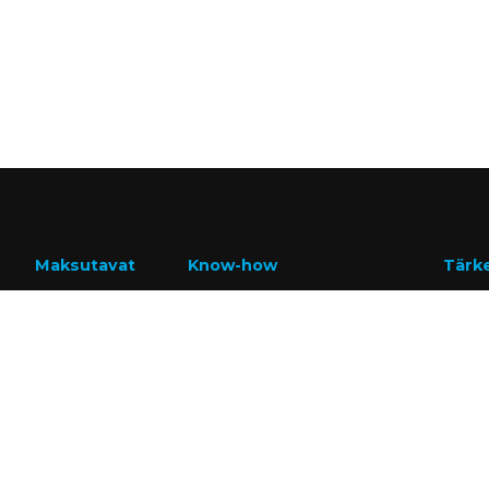
Maksutavat
Know-how
Tärk
Lasku
Tietoa meistä
GDPR
Usein kysytyt kysymykset
Peruu
Ajankohtaista
Omat 
Tietopankki
Hae a
Asiakastarinat