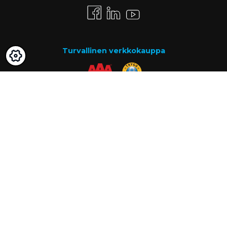
Turvallinen verkkokauppa
Maksutavat
Lasku
Know-how
Tietoa meistä
Usein kysytyt kysymykset