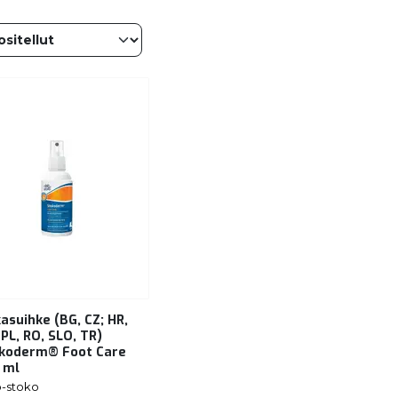
kasuihke (BG, CZ; HR,
 PL, RO, SLO, TR)
koderm® Foot Care
 ml
-stoko