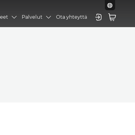
eet
Palvelut
Ota yhteyttä