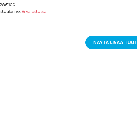
2861100
stotilanne:
Ei varastossa
NÄYTÄ LISÄÄ TUOT