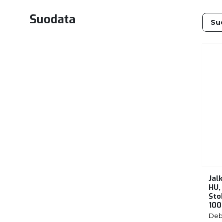
Suodata
Jal
HU,
Sto
100
Deb