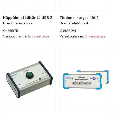
Näppäimistöliitäntä USB 2
Tiedonsiirtoyksiköt 1
Brecht elektronik
Brecht elektronik
G4989712
G4989041
Varastotilanne:
Ei varastossa
Varastotilanne:
Ei varastossa