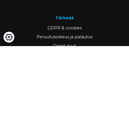
Tärkeää
GDPR & cookies
Peruutusoikeus ja palautus
Omat sivut
Hae asiakkaaksi
Yhteystiedot
www.ravema.fi
+358 20 794 0000
info@ravema.fi
Ravema OY
PL 1000