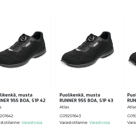
likenkä, musta
Puolikenkä, musta
Puo
NER 955 BOA, S1P 42
RUNNER 955 BOA, S1P 43
RUN
s
Atlas
Atla
201642
G09201643
G09
stotilanne:
Varastossa
Varastotilanne:
Varastossa
Vara