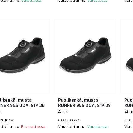
stotilanne:
Varastossa
Varastotilanne:
Varastossa
Vara
likenkä, musta
Puolikenkä, musta
Puo
NER 955 BOA, S1P 38
RUNNER 955 BOA, S1P 39
RUN
s
Atlas
Atla
201638
G09201639
G09
stotilanne:
Ei varastossa
Varastotilanne:
Varastossa
Vara