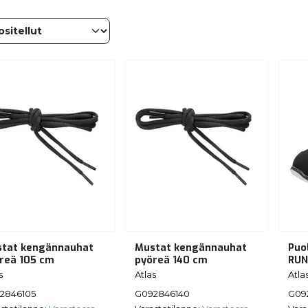
tat kengännauhat
Mustat kengännauhat
Puo
reä
105 cm
pyöreä
140 cm
RUN
s
Atlas
Atla
2846105
G092846140
G09