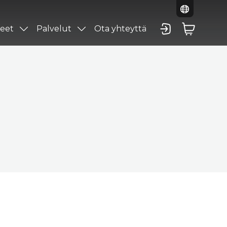
eet
Palvelut
Ota yhteyttä