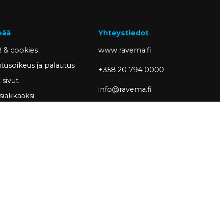
eää
Yhteystiedot
 & cookies
www.ravema.fi
tusoikeus ja palautus
+358 20 794 0000
sivut
info@ravema.fi
siakkaaksi
Ravema OY
PL 1000
33201 Tampere
Partner of