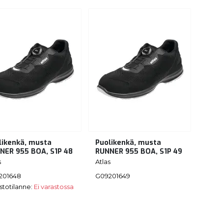
likenkä, musta
Puolikenkä, musta
NER 955 BOA, S1P 48
RUNNER 955 BOA, S1P 49
s
Atlas
201648
G09201649
stotilanne:
Ei varastossa