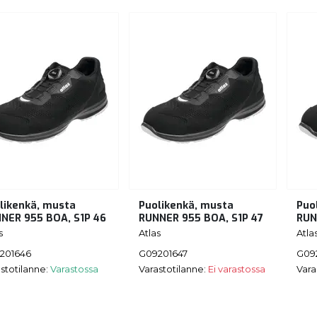
likenkä, musta
Puolikenkä, musta
Puo
NER 955 BOA, S1P 46
RUNNER 955 BOA, S1P 47
RUN
s
Atlas
Atla
201646
G09201647
G09
stotilanne:
Varastossa
Varastotilanne:
Ei varastossa
Vara