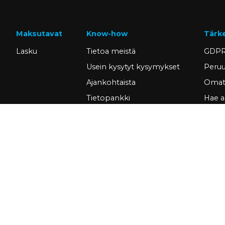
Maksutavat
Know-how
Tärk
Lasku
Tietoa meistä
GDPR
Usein kysytyt kysymykset
Peruu
Ajankohtaista
Omat 
Tietopankki
Hae a
Asiakastarinat