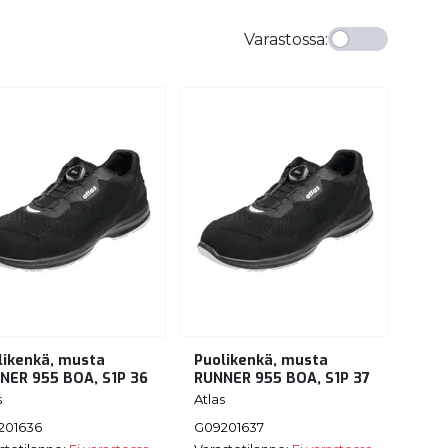
Varastossa
:
likenkä, musta
Puolikenkä, musta
NER 955 BOA, S1P 36
RUNNER 955 BOA, S1P 37
s
Atlas
201636
G09201637