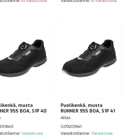
stotilanne:
Ei varastossa
Varastotilanne:
Ei varastossa
likenkä, musta
Puolikenkä, musta
NER 955 BOA, S1P 40
RUNNER 955 BOA, S1P 41
s
Atlas
201640
G09201641
stotilanne:
Varastossa
Varastotilanne:
Varastossa