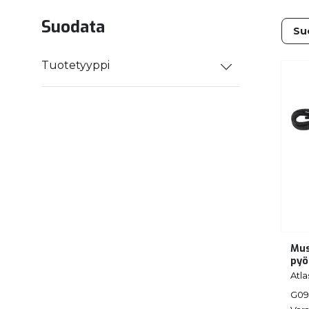
Suodata
Tuotetyyppi
Mus
pyö
Atla
G09