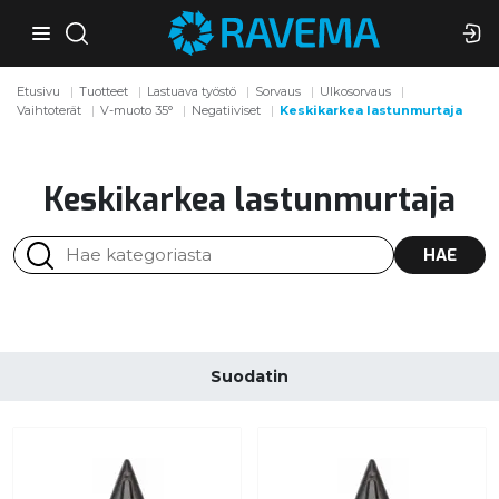
Etusivu
Tuotteet
Lastuava työstö
Sorvaus
Ulkosorvaus
Vaihtoterät
V-muoto 35°
Negatiiviset
Keskikarkea lastunmurtaja
Keskikarkea lastunmurtaja
HAE
Suodatin