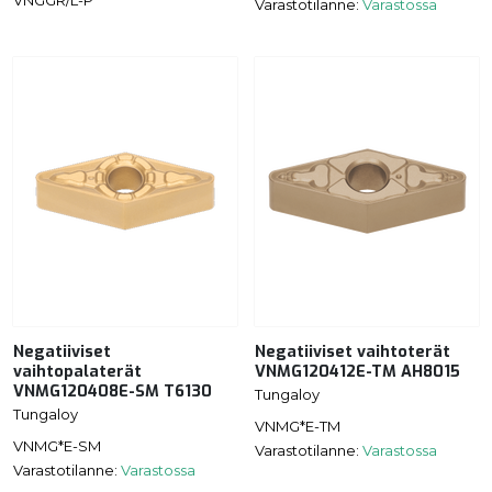
VNGGR/L-P
Varastotilanne:
Varastossa
Negatiiviset
Negatiiviset vaihtoterät
vaihtopalaterät
VNMG120412E-TM AH8015
VNMG120408E-SM T6130
Tungaloy
Tungaloy
VNMG*E-TM
VNMG*E-SM
Varastotilanne:
Varastossa
Varastotilanne:
Varastossa