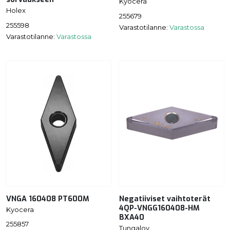
Kyocera
Holex
255679
255598
Varastotilanne:
Varastossa
Varastotilanne:
Varastossa
VNGA 160408 PT600M
Negatiiviset vaihtoterät
4QP-VNGG160408-HM
Kyocera
BXA40
255857
Tungaloy