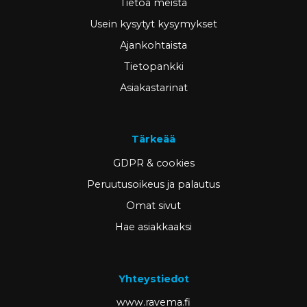
Tietoa meistä
Usein kysytyt kysymykset
Ajankohtaista
Tietopankki
Asiakastarinat
Tärkeää
GDPR & cookies
Peruutusoikeus ja palautus
Omat sivut
Hae asiakkaaksi
Yhteystiedot
www.ravema.fi