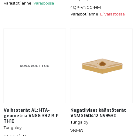
Varastotilanne:
Varastossa
4QP-VNGG-HM
Varastotilanne:
Ei varastossa
KUVA PUUTTUU
Vaihtoterät AL; HTA-
Negatiiviset kääntöterät
geometria VNGG 332 R-P
VNMG160412 NS9530
TH10
Tungaloy
Tungaloy
VNMG