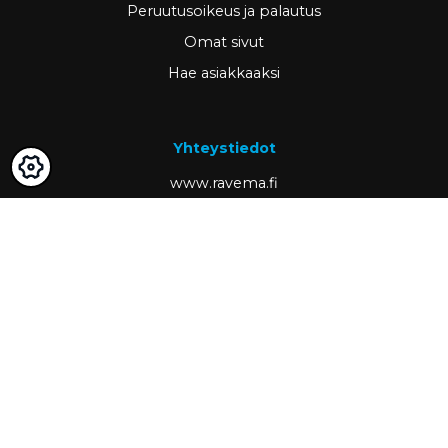
Peruutusoikeus ja palautus
Omat sivut
Hae asiakkaaksi
Yhteystiedot
www.ravema.fi
+358 20 794 0000
info@ravema.fi
Ravema OY
PL 1000
33201 Tampere
Partner of