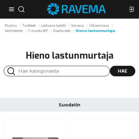
Etusivu
Tuotteet
Lastuava työstö
Sorvaus
Ulkosorvaus
Vaihtoterät
T-muoto 60°
Positiiviset
Hieno lastunmurtaja
Hieno lastunmurtaja
HAE
Suodatin