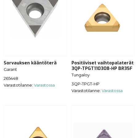
Sorvauksen kääntöterä
Positiiviset vaihtopalaterät
3QP-TPGT110308-HP BR35F
Garant
Tungaloy
265448
3QP-TPGT-HP
Varastotilanne:
Varastossa
Varastotilanne:
Varastossa