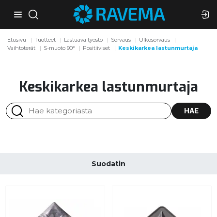
Etusivu
Tuotteet
Lastuava työstö
Sorvaus
Ulkosorvaus
Vaihtoterät
S-muoto 90°
Positiiviset
Keskikarkea lastunmurtaja
Keskikarkea lastunmurtaja
HAE
Suodatin