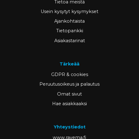
Tietoa meistä
Usein kysytyt kysymykset
Ajankohtaista
Tietopankki
Asiakastarinat
Tärkeää
GDPR & cookies
Peruutusoikeus ja palautus
Omat sivut
Hae asiakkaaksi
Yhteystiedot
www.ravema.fi