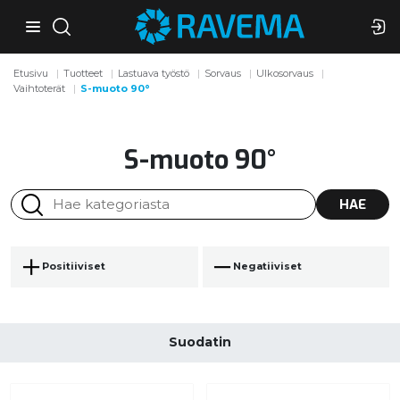
Etusivu
Tuotteet
Lastuava työstö
Sorvaus
Ulkosorvaus
Vaihtoterät
S-muoto 90°
S-muoto 90°
HAE
Positiiviset
Negatiiviset
Suodatin