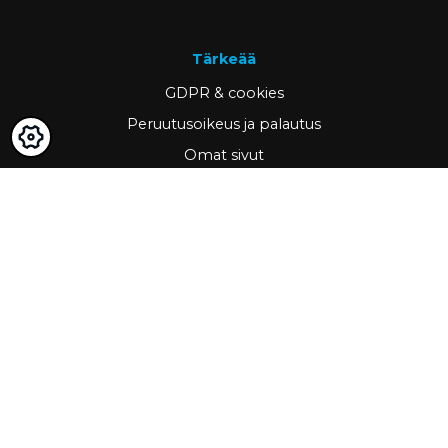
Tärkeää
GDPR & cookies
Peruutusoikeus ja palautus
Omat sivut
Hae asiakkaaksi
Yhteystiedot
www.ravema.fi
+358 20 794 0000
info@ravema.fi
Ravema OY
PL 1000