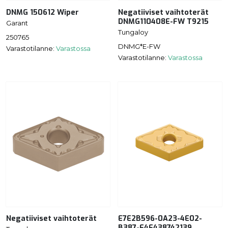
DNMG 150612 Wiper
Negatiiviset vaihtoterät
DNMG110408E-FW T9215
Garant
Tungaloy
250765
DNMG*E-FW
Varastotilanne:
Varastossa
Varastotilanne:
Varastossa
Negatiiviset vaihtoterät
E7E2B596-0A23-4E02-
B387-F4F438742139