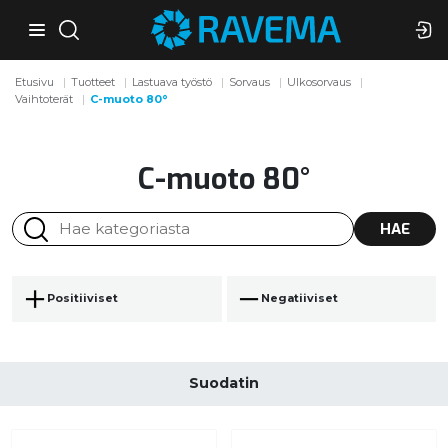
Etusivu
Tuotteet
Lastuava työstö
Sorvaus
Ulkosorvaus
Vaihtoterät
C-muoto 80°
C-muoto 80°
HAE
Positiiviset
Negatiiviset
Suodatin