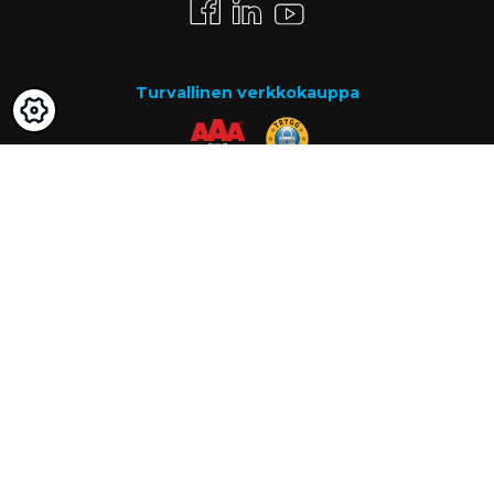
Turvallinen verkkokauppa
Maksutavat
Lasku
Know-how
Tietoa meistä
Usein kysytyt kysymykset
Ajankohtaista