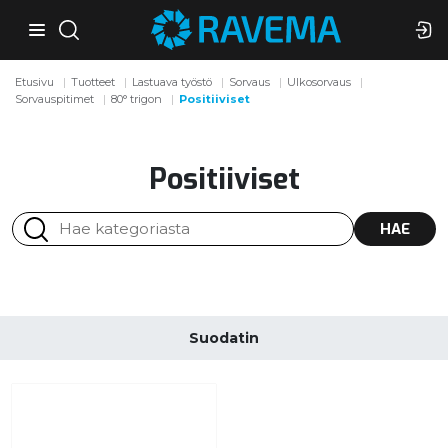
Etusivu
Tuotteet
Lastuava työstö
Sorvaus
Ulkosorvaus
Sorvauspitimet
80° trigon
Positiiviset
Positiiviset
HAE
Suodatin