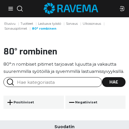
Etusivu
Tuotteet
Lastuava työstö
Sorvaus
Ulkosorvaus
Sorvauspitimet
80° rombinen
80° rombinen
80°:n rombiset pitimet tarjoavat lujuutta ja vakautta
suuremmilla syötöillä ja syvemmillä lastuamissyvyyksillä.
HAE
Positiiviset
Negatiiviset
Suodatin