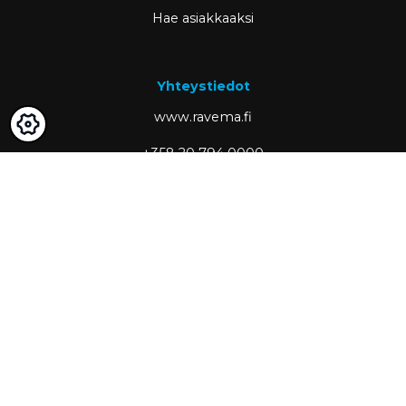
Hae asiakkaaksi
Yhteystiedot
www.ravema.fi
+358 20 794 0000
info@ravema.fi
Ravema OY
PL 1000
33201 Tampere
Partner of