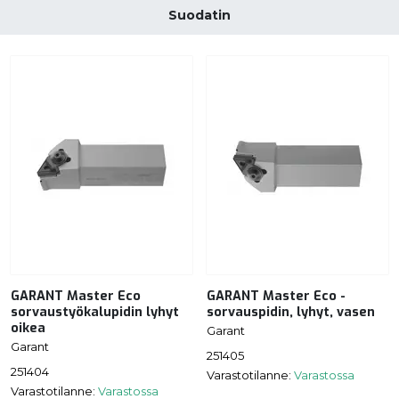
Suodatin
GARANT Master Eco
GARANT Master Eco -
sorvaustyökalupidin lyhyt
sorvauspidin, lyhyt, vasen
oikea
Garant
Garant
251405
251404
Varastotilanne:
Varastossa
Varastotilanne:
Varastossa