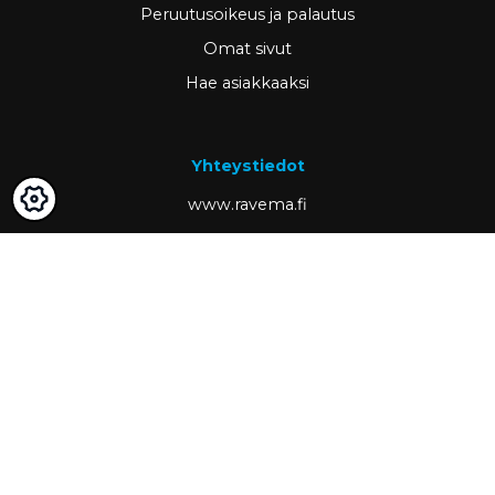
Peruutusoikeus ja palautus
Omat sivut
Hae asiakkaaksi
Yhteystiedot
www.ravema.fi
+358 20 794 0000
info@ravema.fi
Ravema OY
PL 1000
33201 Tampere
Partner of