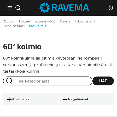
Etusivu
Tuotteet
Lastuava työstö
Sorvaus
Ulkosorvaus
Sorvauspitimet
60° kolmio
60° kolmio
60° kolmikulmaisia pitimiä käytetään hienompaan
sorvaukseen ja profiileihin, joissa tarvitaan pieniä säteitä
tai tarkkoja kulmia.
HAE
Positiiviset
Negatiiviset