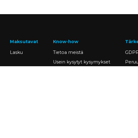
Maksutavat
Know-how
Tärk
Lasku
Tietoa meistä
GDPR
Usein kysytyt kysymykset
Peruu
Ajankohtaista
Omat 
Tietopankki
Hae a
Asiakastarinat