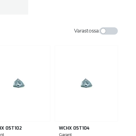
Varastossa
:
X 05T102
WCHX 05T104
nt
Garant