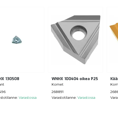
HX 130508
WNHX 100404 oikea P25
Kää
ant
Komet
Kom
496
268891
268
stotilanne:
Varastossa
Varastotilanne:
Varastossa
Vara