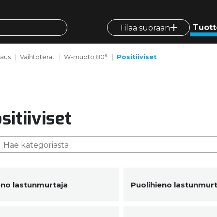
Tuott
Tilaa suoraan
vaus
Vaihtoterät
W-muoto 80°
Positiiviset
sitiiviset
eno lastunmurtaja
Puolihieno lastunmurt