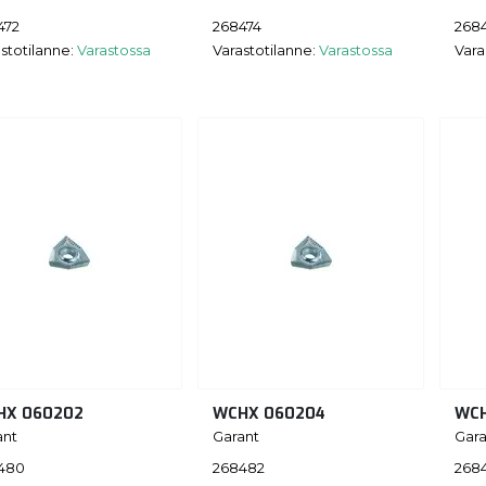
472
268474
268
stotilanne:
Varastossa
Varastotilanne:
Varastossa
Vara
HX 060202
WCHX 060204
WCH
ant
Garant
Gara
480
268482
268