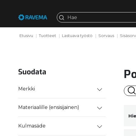
Etusivu
Tuotteet
Lastuava työstö
Sorvaus
Sisäsor
Po
Suodata
Merkki
Materiaalille (ensisijainen)
Hi
Kulmasäde