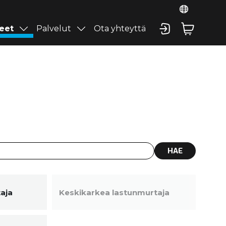
eet
Palvelut
Ota yhteyttä
HAE
aja
Keskikarkea lastunmurtaja