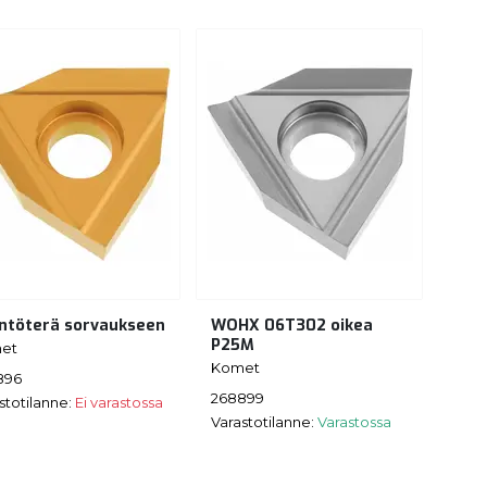
ntöterä sorvaukseen
WOHX 06T302 oikea
P25M
et
Komet
896
268899
stotilanne:
Ei varastossa
Varastotilanne:
Varastossa