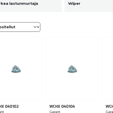
rkea lastunmurtaja
Wiper
HX 040102
WCHX 040104
WCH
ant
Garant
Gara