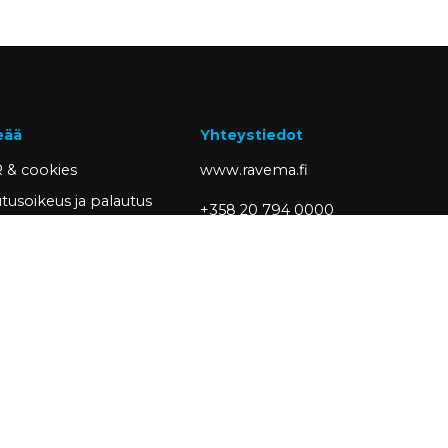
eää
Yhteystiedot
 & cookies
www.ravema.fi
tusoikeus ja palautus
+358 20 794 0000
sivut
info@ravema.fi
siakkaaksi
Ravema OY
PL 1000
33201 Tampere
Partner of