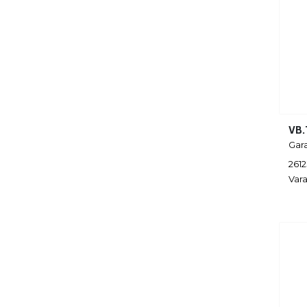
VB.
Gar
261
Vara