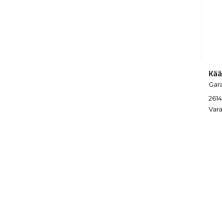
Kää
Gar
261
Vara