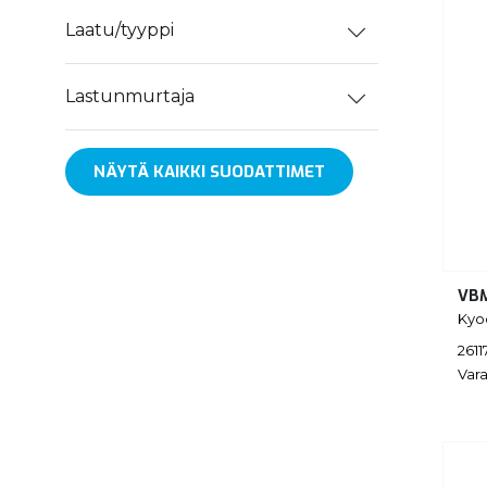
Laatu/tyyppi
Lastunmurtaja
NÄYTÄ KAIKKI SUODATTIMET
VBM
Kyo
2611
Vara