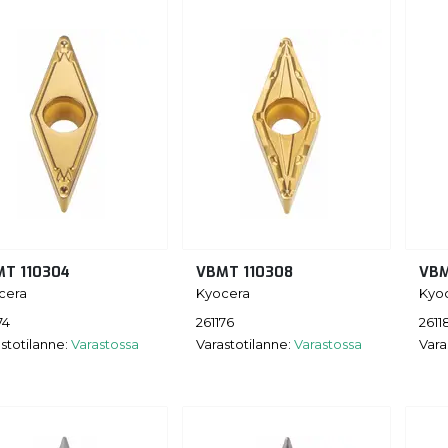
T 110304
VBMT 110308
VBM
cera
Kyocera
Kyo
74
261176
2611
stotilanne:
Varastossa
Varastotilanne:
Varastossa
Vara