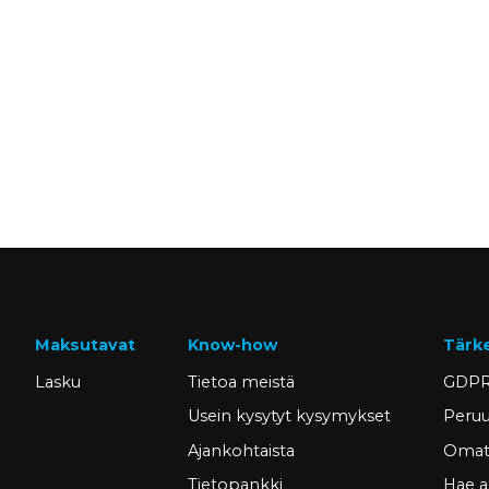
Maksutavat
Know-how
Tärk
Lasku
Tietoa meistä
GDPR
Usein kysytyt kysymykset
Peruu
Ajankohtaista
Omat 
Tietopankki
Hae a