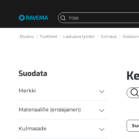
Etusivu
Tuotteet
Lastuava työstö
Sorvaus
Sisäsor
Ke
Suodata
Merkki
Materiaalille (ensisijainen)
Kulmasäde