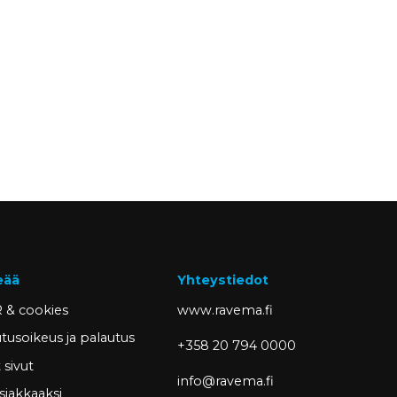
eää
Yhteystiedot
 & cookies
www.ravema.fi
tusoikeus ja palautus
+358 20 794 0000
sivut
info@ravema.fi
siakkaaksi