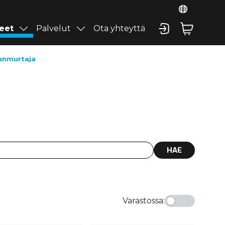
eet
Palvelut
Ota yhteyttä
unmurtaja
HAE
Varastossa
: