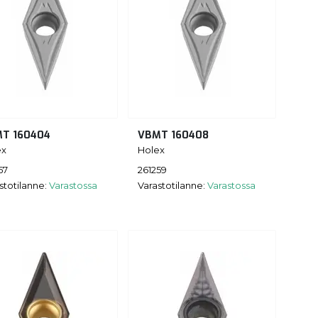
T 160404
VBMT 160408
ex
Holex
57
261259
stotilanne:
Varastossa
Varastotilanne:
Varastossa