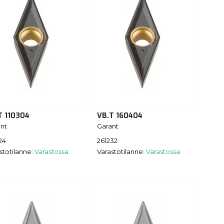
T 110304
VB.T 160404
nt
Garant
24
261232
stotilanne:
Varastossa
Varastotilanne:
Varastossa