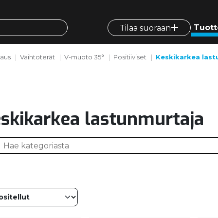
Tuott
Tilaa suoraan
vaus
Vaihtoterät
V-muoto 35°
Positiiviset
Keskikarkea last
skikarkea lastunmurtaja