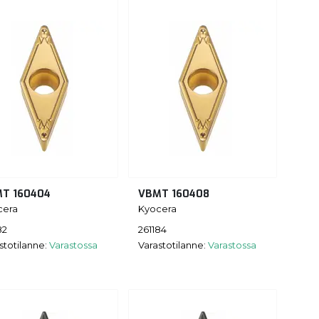
T 160404
VBMT 160408
cera
Kyocera
82
261184
stotilanne:
Varastossa
Varastotilanne:
Varastossa