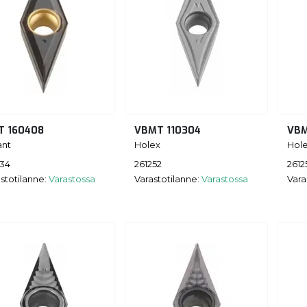
T 160408
VBMT 110304
VBM
ant
Holex
Hol
234
261252
2612
stotilanne:
Varastossa
Varastotilanne:
Varastossa
Vara