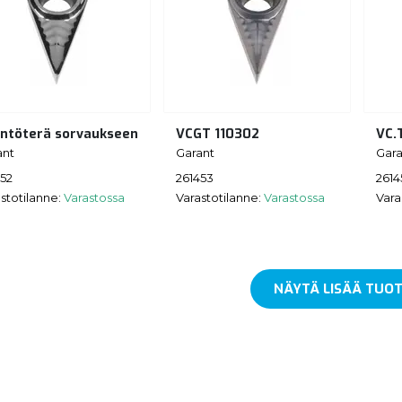
ntöterä sorvaukseen
VCGT 110302
VC.
ant
Garant
Gara
452
261453
2614
stotilanne:
Varastossa
Varastotilanne:
Varastossa
Vara
NÄYTÄ LISÄÄ TUOT