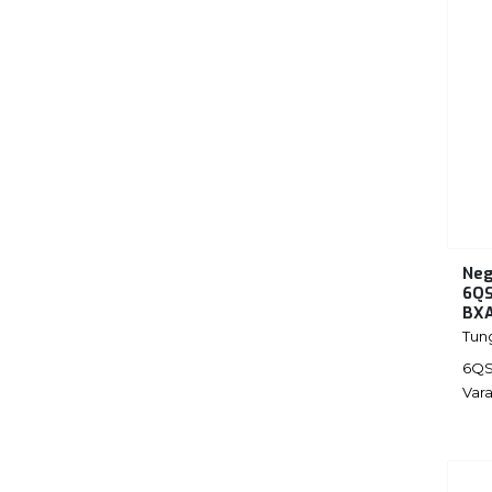
Neg
6QS
BX
Tun
6QS
Vara