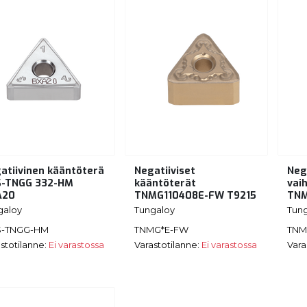
atiivinen kääntöterä
Negatiiviset
Neg
-TNGG 332-HM
kääntöterät
vai
A20
TNMG110408E-FW T9215
TNM
galoy
Tungaloy
Tun
-TNGG-HM
TNMG*E-FW
TNM
stotilanne:
Ei varastossa
Varastotilanne:
Ei varastossa
Vara