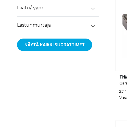
Laatu/tyyppi
Lastunmurtaja
NÄYTÄ KAIKKI SUODATTIMET
TNM
Gar
251
Vara