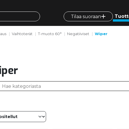
Tuott
Tilaa suoraan
vaus
Vaihtoterät
T-muoto 60°
Negatiiviset
Wiper
iper