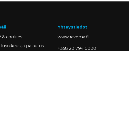
eää
Yhteystiedot
 & cookies
www.ravema.fi
tusoikeus ja palautus
+358 20 794 0000
sivut
info@ravema.fi
siakkaaksi
Ravema OY
PL 1000
33201 Tampere
Partner of