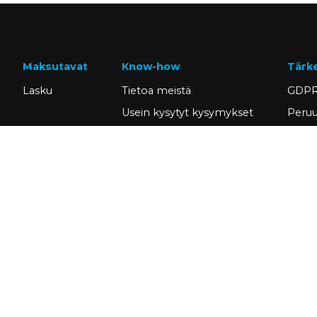
Maksutavat
Know-how
Tärk
Lasku
Tietoa meistä
GDPR
Usein kysytyt kysymykset
Peruu
Ajankohtaista
Omat 
Tietopankki
Hae a
Asiakastarinat