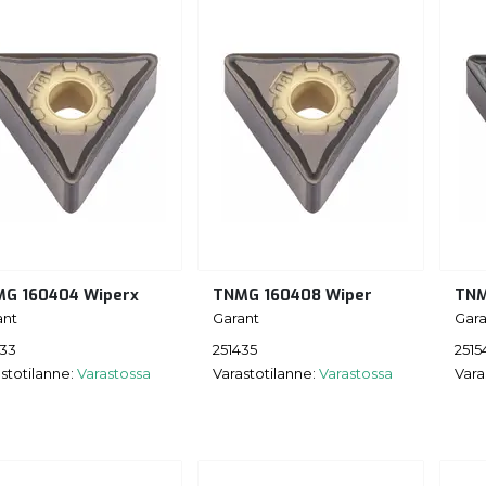
G 160404 Wiperx
TNMG 160408 Wiper
TNM
ant
Garant
Gara
433
251435
2515
stotilanne:
Varastossa
Varastotilanne:
Varastossa
Vara