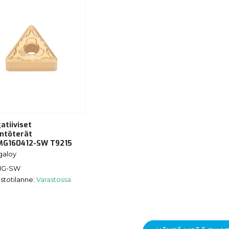
atiiviset
ntöterät
G160412-SW T9215
galoy
MG-SW
stotilanne:
Varastossa