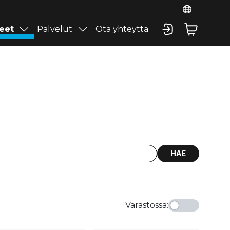
eet
Palvelut
Ota yhteyttä
HAE
Varastossa
: