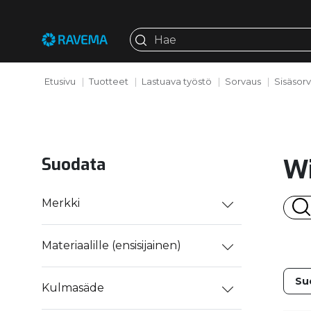
Etusivu
Tuotteet
Lastuava työstö
Sorvaus
Sisäsor
W
Suodata
Merkki
Materiaalille (ensisijainen)
Kulmasäde