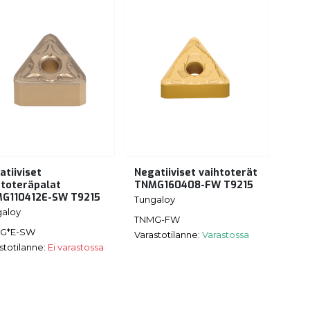
atiiviset
Negatiiviset vaihtoterät
htoteräpalat
TNMG160408-FW T9215
G110412E-SW T9215
Tungaloy
galoy
TNMG-FW
G*E-SW
Varastotilanne:
Varastossa
stotilanne:
Ei varastossa