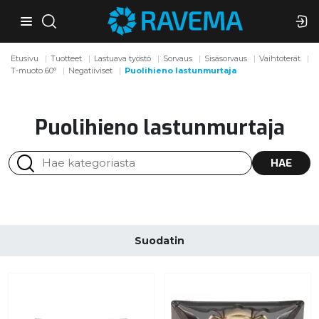
Etusivu
Tuotteet
Lastuava työstö
Sorvaus
Sisäsorvaus
Vaihtoterät
T-muoto 60°
Negatiiviset
Puolihieno lastunmurtaja
Puolihieno lastunmurtaja
HAE
Suodatin