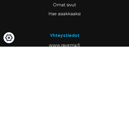
Omat sivut
Hae asiakkaaksi
Yhteystiedot
www.ravema.fi
+358 20 794 0000
info@ravema.fi
Ravema OY
PL 1000
33201 Tampere
Partner of