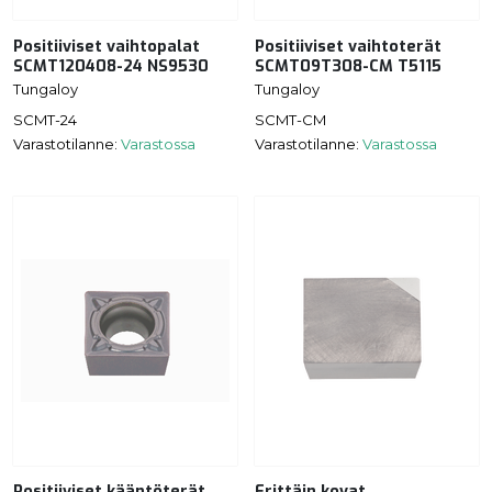
Positiiviset vaihtopalat
Positiiviset vaihtoterät
SCMT120408-24 NS9530
SCMT09T308-CM T5115
Tungaloy
Tungaloy
SCMT-24
SCMT-CM
Varastotilanne:
Varastossa
Varastotilanne:
Varastossa
Positiiviset kääntöterät
Erittäin kovat