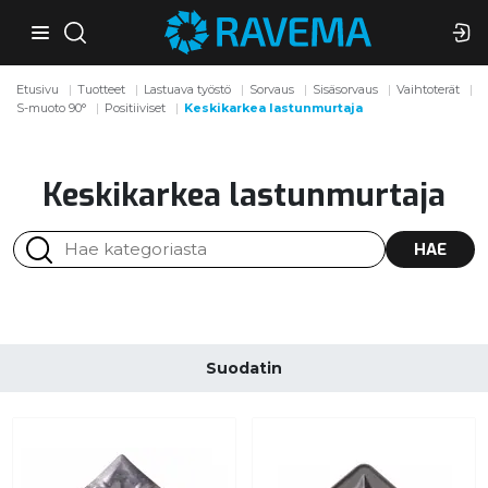
Etusivu
Tuotteet
Lastuava työstö
Sorvaus
Sisäsorvaus
Vaihtoterät
S-muoto 90°
Positiiviset
Keskikarkea lastunmurtaja
Keskikarkea lastunmurtaja
HAE
Suodatin