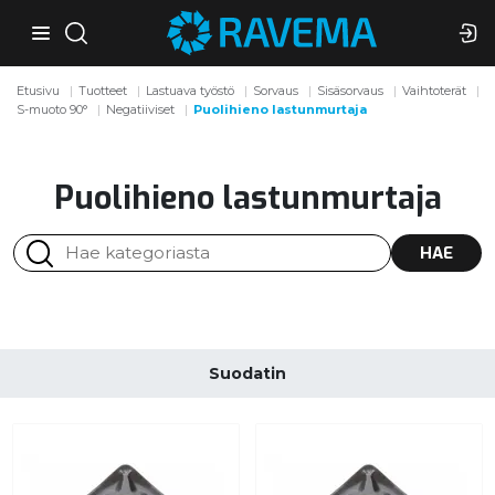
Etusivu
Tuotteet
Lastuava työstö
Sorvaus
Sisäsorvaus
Vaihtoterät
S-muoto 90°
Negatiiviset
Puolihieno lastunmurtaja
Puolihieno lastunmurtaja
HAE
Suodatin