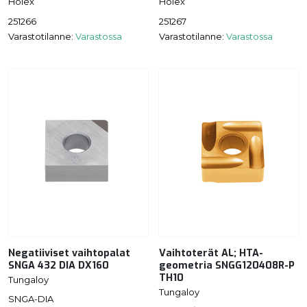
Holex
Holex
251266
251267
Varastotilanne:
Varastossa
Varastotilanne:
Varastossa
Negatiiviset vaihtopalat
Vaihtoterät AL; HTA-
SNGA 432 DIA DX160
geometria SNGG120408R-P
TH10
Tungaloy
Tungaloy
SNGA-DIA