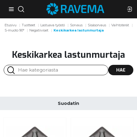
Etusivu
Tuotteet
Lastuava työstö
Sorvaus
Sisäsorvaus
Vaihtoterät
S-muoto 90°
Negatiiviset
Keskikarkea lastunmurtaja
Keskikarkea lastunmurtaja
HAE
Suodatin