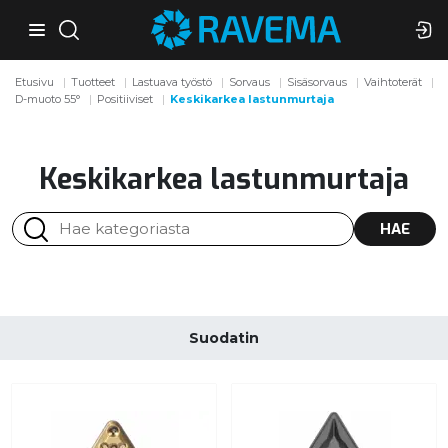
Etusivu
Tuotteet
Lastuava työstö
Sorvaus
Sisäsorvaus
Vaihtoterät
D-muoto 55°
Positiiviset
Keskikarkea lastunmurtaja
Keskikarkea lastunmurtaja
HAE
Suodatin