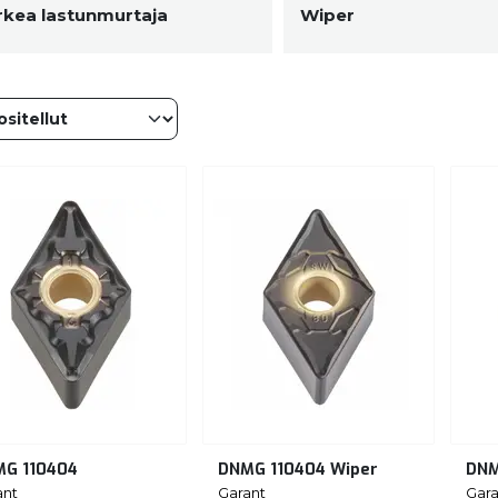
rkea lastunmurtaja
Wiper
G 110404
DNMG 110404 Wiper
DNM
ant
Garant
Gara