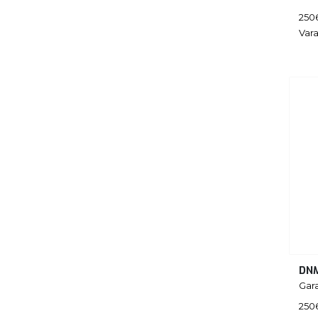
250
Vara
DN
Gar
250