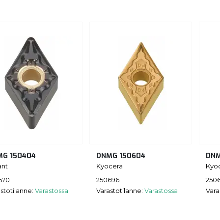
MG 150404
DNMG 150604
DNM
ant
Kyocera
Kyo
670
250696
250
stotilanne:
Varastossa
Varastotilanne:
Varastossa
Vara