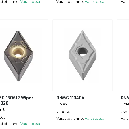
stotilanne:
Varastossa
Varastotilanne:
Varastossa
Vara
G 150612 Wiper
DNMG 110404
DNM
7020
Holex
Hol
ant
250666
250
663
Varastotilanne:
Varastossa
Vara
stotilanne:
Varastossa