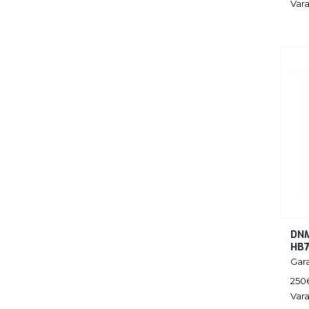
Vara
DNM
HB
Gar
250
Vara