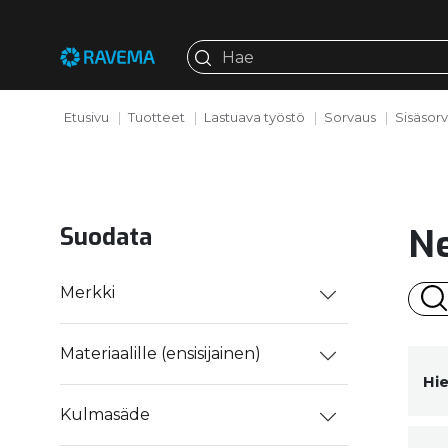
Etusivu
Tuotteet
Lastuava työstö
Sorvaus
Sisäsor
Ne
Suodata
Merkki
Materiaalille (ensisijainen)
Hi
Kulmasäde