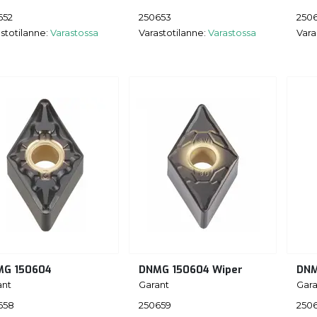
652
250653
250
stotilanne:
Varastossa
Varastotilanne:
Varastossa
Vara
MG 150604
DNMG 150604 Wiper
DNM
ant
Garant
Gara
658
250659
250