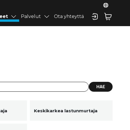
eet
Palvelut
Ota yhteyttä
HAE
aja
Keskikarkea lastunmurtaja