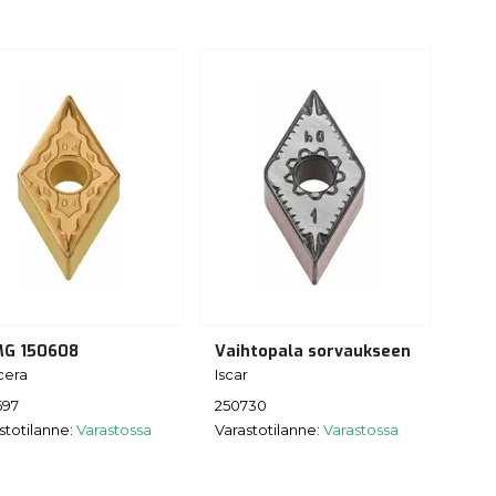
G 150608
Vaihtopala sorvaukseen
cera
Iscar
697
250730
stotilanne:
Varastossa
Varastotilanne:
Varastossa