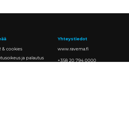
eää
Yhteystiedot
 & cookies
www.ravema.fi
tusoikeus ja palautus
+358 20 794 0000
sivut
info@ravema.fi
siakkaaksi
Ravema OY
PL 1000
33201 Tampere
Partner of