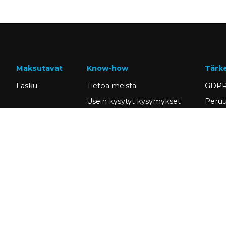
Maksutavat
Know-how
Tärk
Lasku
Tietoa meistä
GDPR
Usein kysytyt kysymykset
Peruu
Ajankohtaista
Omat 
Tietopankki
Hae a
Asiakastarinat