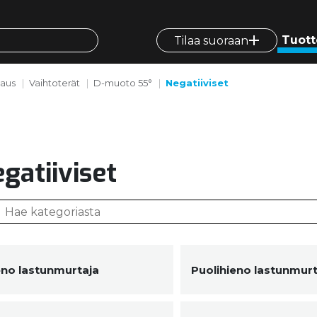
Tuott
Tilaa suoraan
vaus
Vaihtoterät
D-muoto 55°
Negatiiviset
gatiiviset
eno lastunmurtaja
Puolihieno lastunmurt