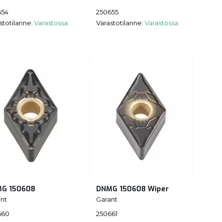
654
250655
stotilanne:
Varastossa
Varastotilanne:
Varastossa
G 150608
DNMG 150608 Wiper
nt
Garant
660
250661