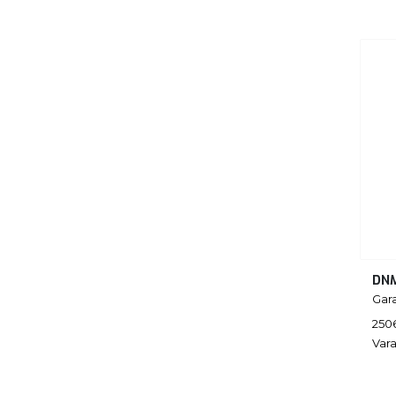
DN
Gar
250
Vara