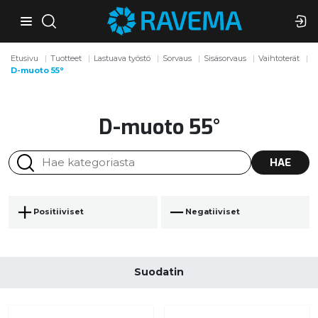
Etusivu
Tuotteet
Lastuava työstö
Sorvaus
Sisäsorvaus
Vaihtoterät
D-muoto 55°
D-muoto 55°
HAE
Positiiviset
Negatiiviset
Suodatin