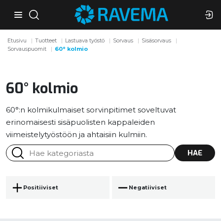
Etusivu
Tuotteet
Lastuava työstö
Sorvaus
Sisäsorvaus
Sorvauspuomit
60° kolmio
60° kolmio
60°:n kolmikulmaiset sorvinpitimet soveltuvat
erinomaisesti sisäpuolisten kappaleiden
viimeistelytyöstöön ja ahtaisiin kulmiin.
HAE
Positiiviset
Negatiiviset