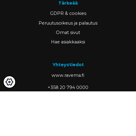
Tärkeää
GDPR & cookies
Peruutusoikeus ja palautus
Omat sivut
Hae asiakkaaksi
Yhteystiedot
www.ravema.fi
+358 20 794 0000
info@ravema.fi
Ravema OY
PL 1000
33201 Tampere