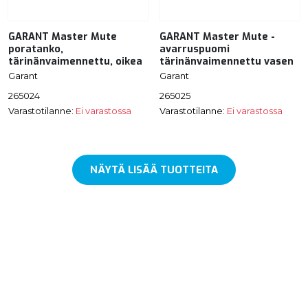
GARANT Master Mute
GARANT Master Mute -
poratanko,
avarruspuomi
tärinänvaimennettu, oikea
tärinänvaimennettu vasen
Garant
Garant
265024
265025
Varastotilanne:
Ei varastossa
Varastotilanne:
Ei varastossa
NÄYTÄ LISÄÄ TUOTTEITA