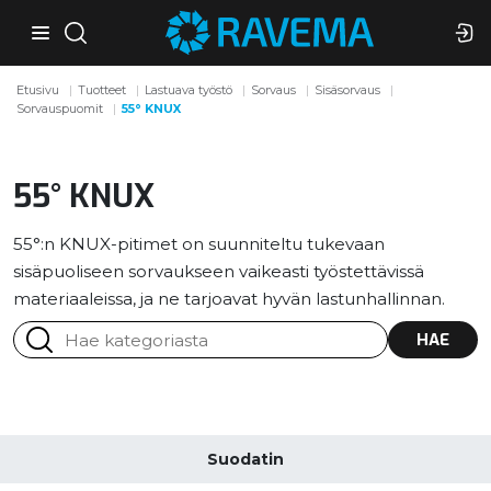
Etusivu
Tuotteet
Lastuava työstö
Sorvaus
Sisäsorvaus
Sorvauspuomit
55° KNUX
55° KNUX
55°:n KNUX-pitimet on suunniteltu tukevaan
sisäpuoliseen sorvaukseen vaikeasti työstettävissä
materiaaleissa, ja ne tarjoavat hyvän lastunhallinnan.
HAE
Suodatin