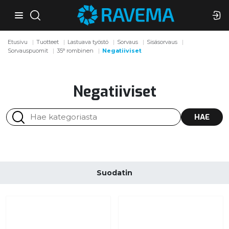
Etusivu
Tuotteet
Lastuava työstö
Sorvaus
Sisäsorvaus
Sorvauspuomit
35° rombinen
Negatiiviset
Negatiiviset
HAE
Suodatin