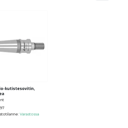
o-kutistesovitin,
ea
nt
397
stotilanne:
Varastossa