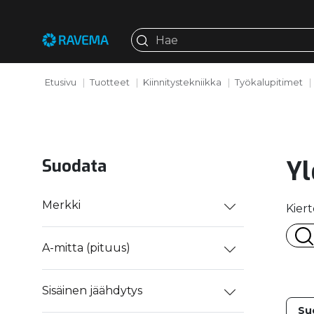
Etusivu
Tuotteet
Kiinnitystekniikka
Työkalupitimet
Yl
Suodata
Merkki
Kiert
A-mitta (pituus)
Sisäinen jäähdytys