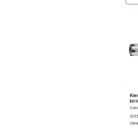
Kie
kir
Gar
301
Vara