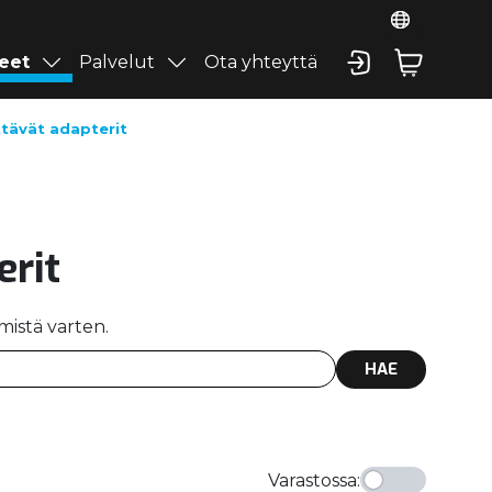
eet
Palvelut
Ota yhteyttä
ttävät adapterit
erit
ämistä varten.
HAE
Varastossa
: