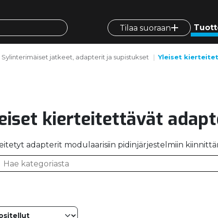
Tuott
Tilaa suoraan
Sylinterimäiset jatkeet, adapterit ja supistukset
Yleiset kierteite
eiset kierteitettävät adapt
eitetyt adapterit modulaarisiin pidinjärjestelmiin kiinnitt