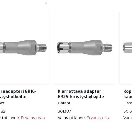
rreadapteri ER16-
Kierrettävä adapteri
Kopi
istysholkeille
ER25-kiristyshylsyille
kap
ant
Garant
Gara
382
301387
301
stotilanne:
Ei varastossa
Varastotilanne:
Ei varastossa
Vara