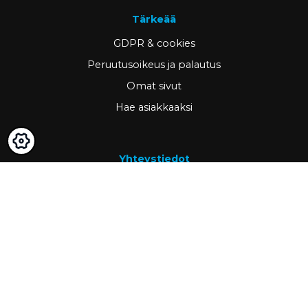
Tärkeää
GDPR & cookies
Peruutusoikeus ja palautus
Omat sivut
Hae asiakkaaksi
Yhteystiedot
www.ravema.fi
+358 20 794 0000
info@ravema.fi
Ravema OY
PL 1000
33201 Tampere