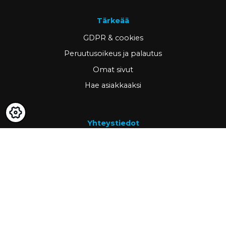
Tärkeää
GDPR & cookies
Peruutusoikeus ja palautus
Omat sivut
Hae asiakkaaksi
Yhteystiedot
www.ravema.fi
+358 20 794 0000
info@ravema.fi
Ravema OY
PL 1000
33201 Tampere