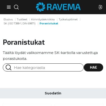
Etusivu
Tuotteet
Kiinnitystekniikka
Työkalupitimet
SK (ISO 7388-1, DIN 69871)
Poranistukat
Poranistukat
Täältä löydät valikoimamme SK-kartiolla varustettuja
poraistukoita.
HAE
Suodatin