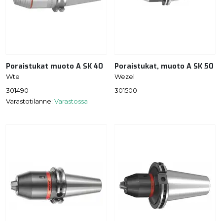
Poraistukat muoto A SK 40
Poraistukat, muoto A SK 50
Wte
Wezel
301490
301500
Varastotilanne:
Varastossa