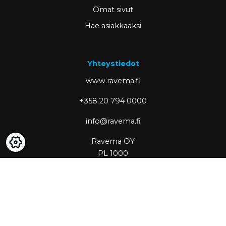
Omat sivut
Hae asiakkaaksi
Yhteystiedot
www.ravema.fi
+358 20 794 0000
info@ravema.fi
Ravema OY
PL 1000
33201 Tampere
Partner of