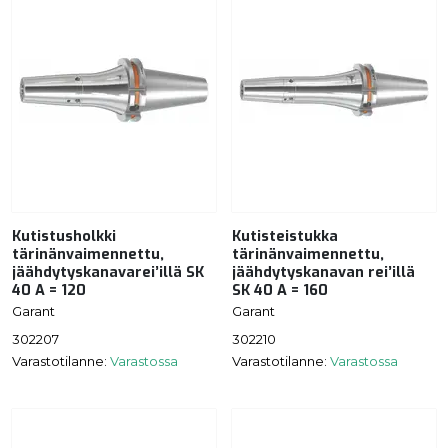
Kutistusholkki
Kutisteistukka
tärinänvaimennettu,
tärinänvaimennettu,
jäähdytyskanavarei’illä SK
jäähdytyskanavan rei’illä
40 A = 120
SK 40 A = 160
Garant
Garant
302207
302210
Varastotilanne:
Varastossa
Varastotilanne:
Varastossa