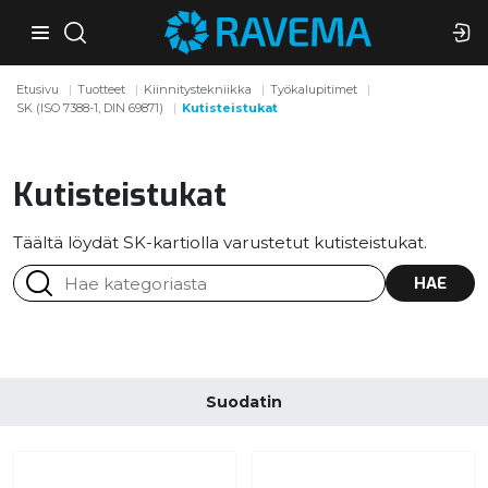
Etusivu
Tuotteet
Kiinnitystekniikka
Työkalupitimet
SK (ISO 7388-1, DIN 69871)
Kutisteistukat
Kutisteistukat
Täältä löydät SK-kartiolla varustetut kutisteistukat.
HAE
Suodatin