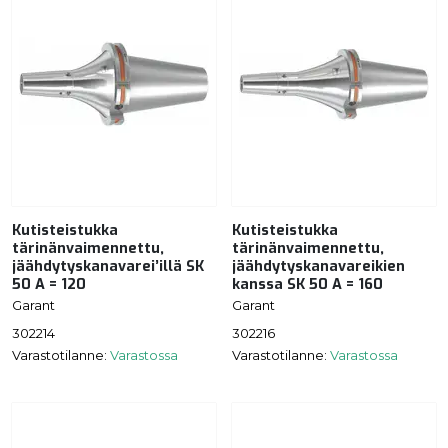
Kutisteistukka
Kutisteistukka
tärinänvaimennettu,
tärinänvaimennettu,
jäähdytyskanavarei’illä SK
jäähdytyskanavareikien
50 A = 120
kanssa SK 50 A = 160
Garant
Garant
302214
302216
Varastotilanne:
Varastossa
Varastotilanne:
Varastossa